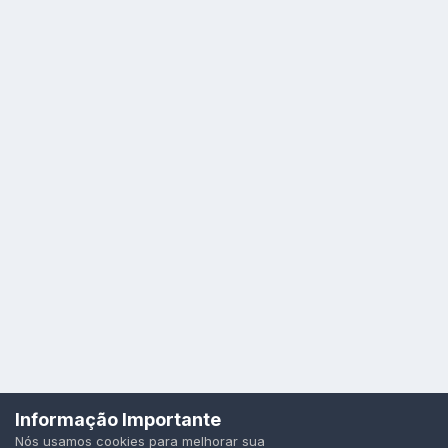
Idioma
Política de Privacidade
Cookies
Informação Importante
Todos os direitos reservados.
Nós usamos cookies para melhorar sua