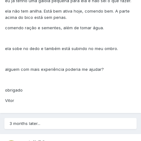
eu já tenho uma gaiola pequena para ela e não sei o que fazer.
ela não tem anilha. Está bem ativa hoje, comendo bem. A parte
acima do bico está sem penas.
comendo ração e sementes, além de tomar água.
ela sobe no dedo e também está subindo no meu ombro.
alguem com mais experiência poderia me ajudar?
obrigado
Vitor
3 months later...