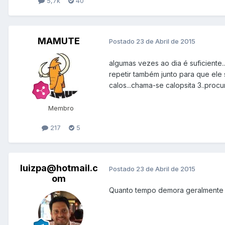
5,7k
40
MAMUTE
Postado
23 de Abril de 2015
algumas vezes ao dia é suficiente
repetir também junto para que ele 
calos...chama-se calopsita 3..procur
Membro
217
5
luizpa@hotmail.c
Postado
23 de Abril de 2015
om
Quanto tempo demora geralmente 