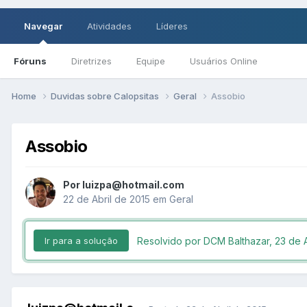
Navegar
Atividades
Líderes
Fóruns
Diretrizes
Equipe
Usuários Online
Home
Duvidas sobre Calopsitas
Geral
Assobio
Assobio
Por luizpa@hotmail.com
22 de Abril de 2015
em
Geral
Resolvido por DCM Balthazar,
23 de A
Ir para a solução