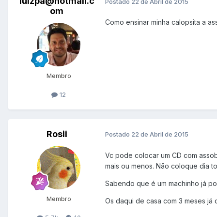
luizpa@hotmail.c
Postado
22 de Abril de 2015
om
Como ensinar minha calopsita a as
Membro
12
Rosii
Postado
22 de Abril de 2015
Vc p​ode colocar um CD com assobi
mais ou menos. Não coloque dia t
Sabendo que é um machinho já pode
Membro
Os daqui de casa com 3 meses já c