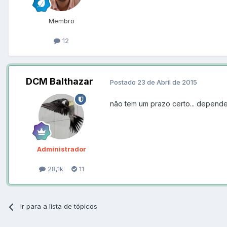
Membro
12
DCM Balthazar
Postado
23 de Abril de 2015
não tem um prazo certo... depende 
Administrador
28,1k
11
Ir para a lista de tópicos