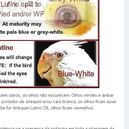
s bem claros, os olhos não escurecem. Olhos verdes e âmbar
no portador de arlequim e/ou cara branca, os olhos ficam azuis
Se for Arlequim Lutino CB, olhos ficam vermelhos.
evidencia-se a presença da psitacina em toda a plumagem da