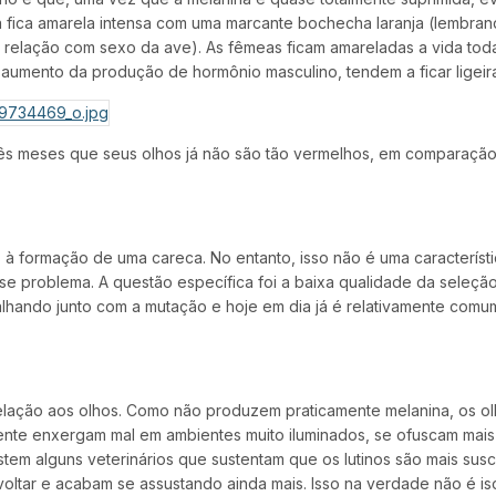
 fica amarela intensa com uma marcante bochecha laranja (lembra
m relação com sexo da ave). As fêmeas ficam amareladas a vida to
 aumento da produção de hormônio masculino, tendem a ficar lige
s meses que seus olhos já não são tão vermelhos, em comparação d
s à formação de uma careca. No entanto, isso não é uma característ
sse problema. A questão específica foi a baixa qualidade da seleçã
alhando junto com a mutação e hoje em dia já é relativamente comu
ação aos olhos. Como não produzem praticamente melanina, os olho
almente enxergam mal em ambientes muito iluminados, se ofuscam mai
istem alguns veterinários que sustentam que os lutinos são mais su
 voltar e acabam se assustando ainda mais. Isso na verdade não 