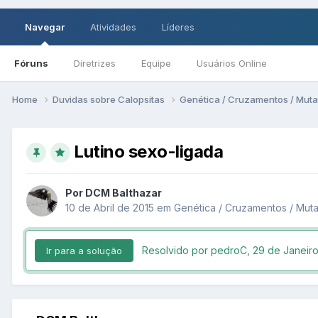
Navegar
Atividades
Líderes
Fóruns
Diretrizes
Equipe
Usuários Online
Home
Duvidas sobre Calopsitas
Genética / Cruzamentos / Mut
Lutino sexo-ligada
Por DCM Balthazar
10 de Abril de 2015
em
Genética / Cruzamentos / Mu
Resolvido por pedroC,
29 de Janeir
Ir para a solução