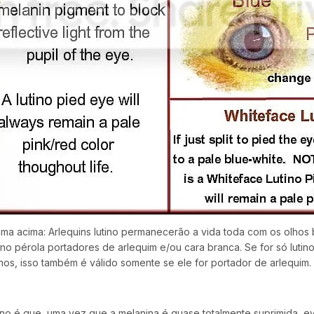
ama acima: Arlequins lutino permanecerão a vida toda com os olho
utino pérola portadores de arlequim e/ou cara branca. Se for só luti
os, isso também é válido somente se ele for portador de arlequim. 
tino é que, uma vez que a melanina é quase totalmente suprimida, 