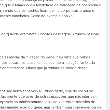
ndo que o tamanho e a tonalidade da marcação da bochecha é
da, sendo que os machos ficam com o corpo mais branco e
iramente canelados. Como no exemplo abaixo:
e quando era filhote. Créditos da imagem: Arquivo Pessoal,
ica essencial da mutação do gene, haja vista que outros
o dos casais nos cruzamentos quando a mutação foi fixada.
m encontrarmos lutinos que já tenham se livrado desse
s são muito sensíveis à luminosidade, seja do sol ou de
s facilmente que aves de outras mutações que não interfiram
sceptíveis ao pânico noturno, pois ao voarem assustados de
é isoladamente ação do gene, mas também uma consequência da