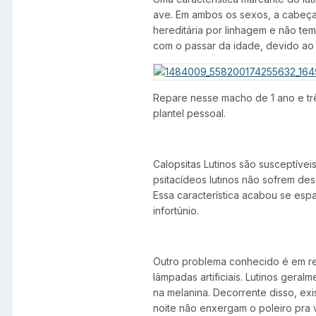
ave. Em ambos os sexos, a cabeça
hereditária por linhagem e não te
com o passar da idade, devido ao
Repare nesse macho de 1 ano e trê
plantel pessoal.
Calopsitas Lutinos são susceptívei
psitacídeos lutinos não sofrem de
Essa característica acabou se esp
infortúnio.
Outro problema conhecido é em rel
lâmpadas artificiais. Lutinos ger
na melanina. Decorrente disso, ex
noite não enxergam o poleiro pra