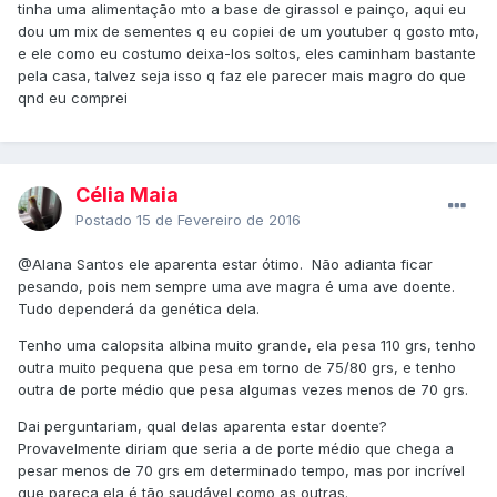
tinha uma alimentação mto a base de girassol e painço, aqui eu
dou um mix de sementes q eu copiei de um youtuber q gosto mto,
e ele como eu costumo deixa-los soltos, eles caminham bastante
pela casa, talvez seja isso q faz ele parecer mais magro do que
qnd eu comprei
Célia Maia
Postado
15 de Fevereiro de 2016
@Alana Santos
ele aparenta estar ótimo. Não adianta ficar
pesando, pois nem sempre uma ave magra é uma ave doente.
Tudo dependerá da genética dela.
Tenho uma calopsita albina muito grande, ela pesa 110 grs, tenho
outra muito pequena que pesa em torno de 75/80 grs, e tenho
outra de porte médio que pesa algumas vezes menos de 70 grs.
Dai perguntariam, qual delas aparenta estar doente?
Provavelmente diriam que seria a de porte médio que chega a
pesar menos de 70 grs em determinado tempo, mas por incrível
que pareça ela é tão saudável como as outras.