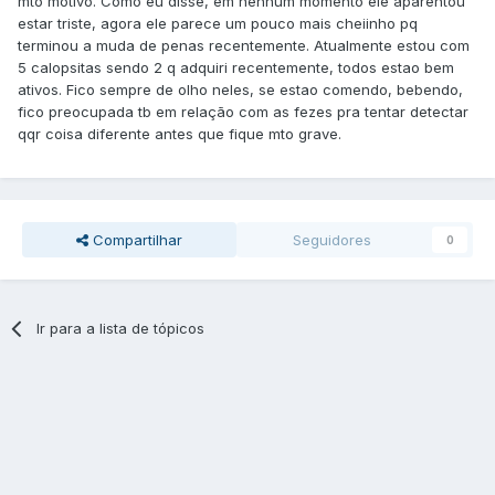
mto motivo. Como eu disse, em nenhum momento ele aparentou
estar triste, agora ele parece um pouco mais cheiinho pq
terminou a muda de penas recentemente. Atualmente estou com
5 calopsitas sendo 2 q adquiri recentemente, todos estao bem
ativos. Fico sempre de olho neles, se estao comendo, bebendo,
fico preocupada tb em relação com as fezes pra tentar detectar
qqr coisa diferente antes que fique mto grave.
Compartilhar
Seguidores
0
Ir para a lista de tópicos