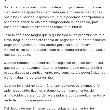
Somente quando desconfiamos de algum problema com a ave
com sintomas aparentes como: letargia, sonolência, secreções
nos olhos e narinas, espirros etc. é que podemos acompanhar o
peso para saber se ela está emagrecendo muito rápido, pois
caso não esteja se alimentando temos que intervir.
Essa minha é tão magra que a quilha fica muito proeminente, ela
é tão frágil que tenho até receio de pegar ela e quebrar, somente
pego com a palma da mão aberta para ela subir em cima e
mesmo assim coloco a outra mão espalmada para ela não voar e
não cair de peito.
Quando notamos que uma ave é magra em excesso como essa
que eu tenho, devemos fazer uma consulta com um veterinário
especializado preventivamente, pois somente ele poderá dizer se
ela tem algum problema ou não.
Quando levei ela no veterinário fizemos todos os exames e foi
tudo negativado, fizemos tratamento com suplementos de
aminoácidos para engordar ela aliados a outros medicamentos e
nada fez com que engordasse.
Dai depois de uns 3 meses de consultas e tratamentos foi