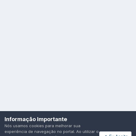
Idioma
Política de Privacidade
Cookies
Informação Importante
Todos os direitos reservados.
Nós usamos cookies para melhorar sua
Powered by Invision Community
experiência de navegação no portal. Ao utilizar o