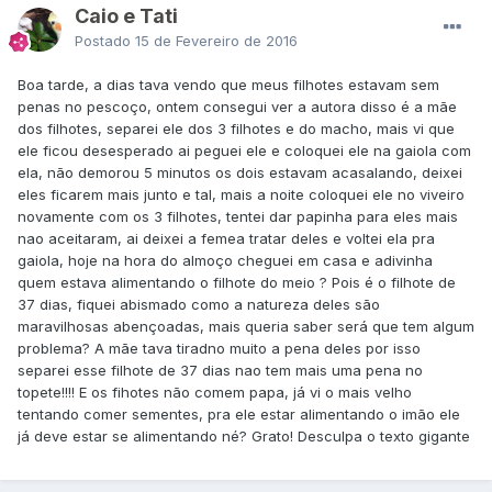
Caio e Tati
Postado
15 de Fevereiro de 2016
Boa tarde, a dias tava vendo que meus filhotes estavam sem
penas no pescoço, ontem consegui ver a autora disso é a mãe
dos filhotes, separei ele dos 3 filhotes e do macho, mais vi que
ele ficou desesperado ai peguei ele e coloquei ele na gaiola com
ela, não demorou 5 minutos os dois estavam acasalando, deixei
eles ficarem mais junto e tal, mais a noite coloquei ele no viveiro
novamente com os 3 filhotes, tentei dar papinha para eles mais
nao aceitaram, ai deixei a femea tratar deles e voltei ela pra
gaiola, hoje na hora do almoço cheguei em casa e adivinha
quem estava alimentando o filhote do meio ? Pois é o filhote de
37 dias, fiquei abismado como a natureza deles são
maravilhosas abençoadas, mais queria saber será que tem algum
problema? A mãe tava tiradno muito a pena deles por isso
separei esse filhote de 37 dias nao tem mais uma pena no
topete!!!! E os fihotes não comem papa, já vi o mais velho
tentando comer sementes, pra ele estar alimentando o imão ele
já deve estar se alimentando né? Grato! Desculpa o texto gigante