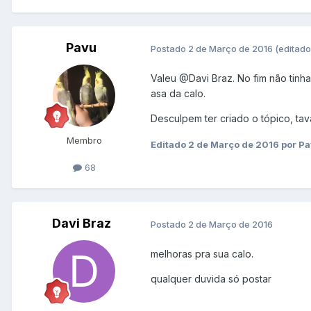
Pavu
Postado
2 de Março de 2016
(editado
Valeu
@Davi Braz
. No fim não tin
asa da calo.
Desculpem ter criado o tópico, t
Membro
Editado
2 de Março de 2016
por P
68
Davi Braz
Postado
2 de Março de 2016
melhoras pra sua calo.
qualquer duvida só postar