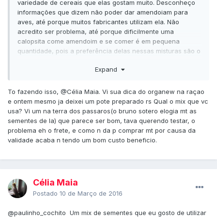
variedade de cereais que elas gostam muito. Desconheço
informações que dizem não poder dar amendoiam para
aves, até porque muitos fabricantes utilizam ela. Não
acredito ser problema, até porque dificilmente uma
calopsita come amendoim e se comer é em pequena
quantidade, pois a preferência delas nessas misturas são o
painço que tem uma variedade grande nessa mistura. O
Expand
que eu fiz antes de optar por uma mistura foi comprar de
todas que eu via no mercado, observei bem qual elas
gostaram mais e dai optei por uma marca que uso até hoje.
To fazendo isso,
@Célia Maia
. Vi sua dica do organew na raçao
Ofereça e observe se elas gostam, teste outras também,
e ontem mesmo ja deixei um pote preparado rs Qual o mix que vc
dai você terá uma idéia e poderá comprar a que melhor se
usa? Vi um na terra dos passaros(o bruno sotero elogia mt as
adequar a elas. O organew você usa na ração, pois nas
sementes de la) que parece ser bom, tava querendo testar, o
sementes ele não adere aos grãos.
problema eh o frete, e como n da p comprar mt por causa da
validade acaba n tendo um bom custo beneficio.
Célia Maia
Postado
10 de Março de 2016
@paulinho_cochito
Um mix de sementes que eu gosto de utilizar