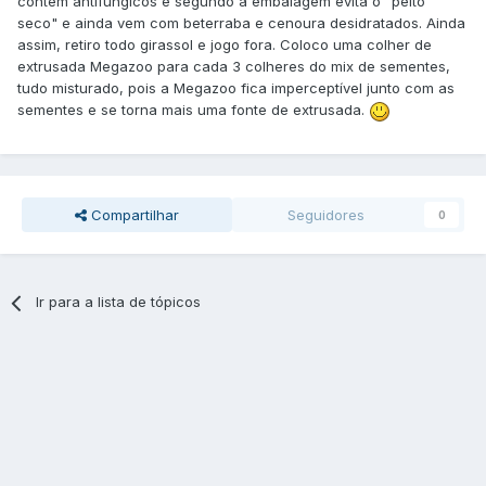
contém antifúngicos e segundo a embalagem evita o "peito
seco" e ainda vem com beterraba e cenoura desidratados. Ainda
assim, retiro todo girassol e jogo fora. Coloco uma colher de
extrusada Megazoo para cada 3 colheres do mix de sementes,
tudo misturado, pois a Megazoo fica imperceptível junto com as
sementes e se torna mais uma fonte de extrusada.
Compartilhar
Seguidores
0
Ir para a lista de tópicos