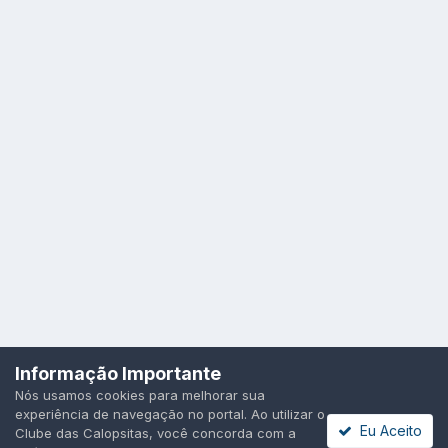
Idioma
Política de Privacidade
Cookies
Informação Importante
Todos os direitos reservados.
Nós usamos cookies para melhorar sua
Powered by Invision Community
experiência de navegação no portal. Ao utilizar o
Eu Aceito
Clube das Calopsitas, você concorda com a