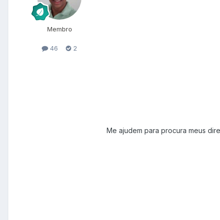
Membro
46
2
Me ajudem para procura meus direi