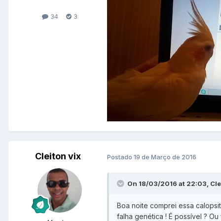
34
3
Cleiton vix
Postado
19 de Março de 2016
On 18/03/2016 at 22:03, Clei
Boa noite comprei essa calopsi
falha genética ! É possível ? Ou