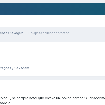
ações / Sexagem
Calopsita "albina" carareca
Mutações / Sexagem
albina , na compra notei que estava um pouco careca ! O criador me
anado ?