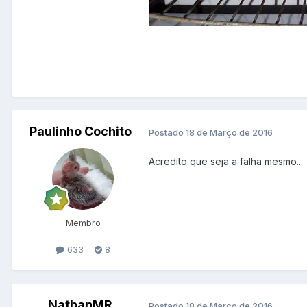
Paulinho Cochito
Postado
18 de Março de 2016
Acredito que seja a falha mesmo...
Membro
633
8
NathanMR
Postado
18 de Março de 2016