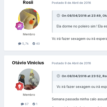
Rosii
Postado
8 de Abril de 2016
On 08/04/2016 at 23:49, Otá
Ela dorme no poleiro sim ! Ela
Membro
Vc irá fazer sexagem ou irá espe
5,7k
40
Otávio Vinicius
Postado
9 de Abril de 2016
On 08/04/2016 at 23:52, Ros
Vc irá fazer sexagem ou irá e
Membro
Semana passada minha calo assusto
67
1