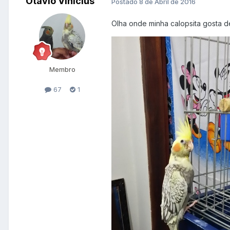
Otávio Vinicius
Postado
8 de Abril de 2016
Olha onde minha calopsita gosta d
Membro
67
1