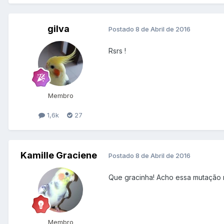
gilva
Postado
8 de Abril de 2016
Rsrs !
Membro
1,6k
27
Kamille Graciene
Postado
8 de Abril de 2016
Que gracinha! Acho essa mutação m
Membro