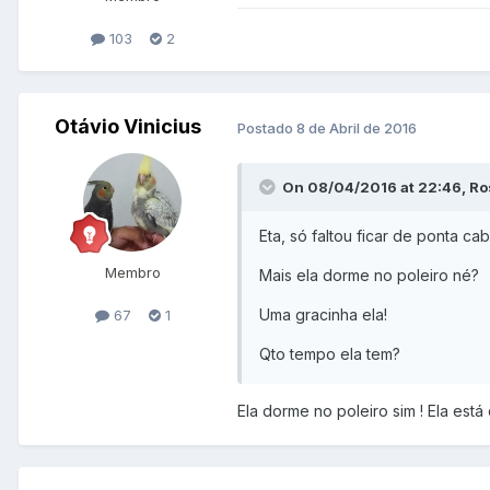
103
2
Otávio Vinicius
Postado
8 de Abril de 2016
On 08/04/2016 at 22:46, Ros
Eta, só faltou ficar de ponta 
Membro
Mais ela dorme no poleiro né?
Uma gracinha ela!
67
1
Qto tempo ela tem?
Ela dorme no poleiro sim ! Ela es