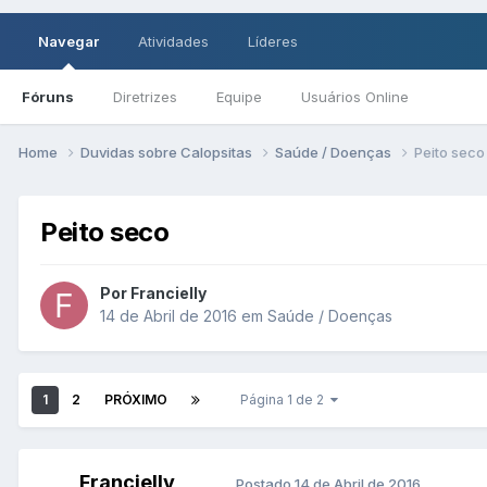
Navegar
Atividades
Líderes
Fóruns
Diretrizes
Equipe
Usuários Online
Home
Duvidas sobre Calopsitas
Saúde / Doenças
Peito seco
Peito seco
Por Francielly
14 de Abril de 2016
em
Saúde / Doenças
1
2
PRÓXIMO
Página 1 de 2
Francielly
Postado
14 de Abril de 2016