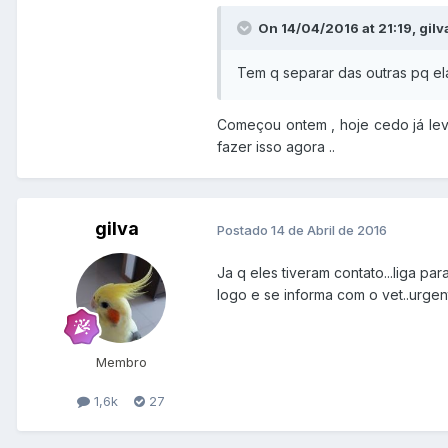
On 14/04/2016 at 21:19, gilv
Tem q separar das outras pq ela
Começou ontem , hoje cedo já leve
fazer isso agora ..
gilva
Postado
14 de Abril de 2016
Ja q eles tiveram contato...liga p
logo e se informa com o vet..urgen
Membro
1,6k
27