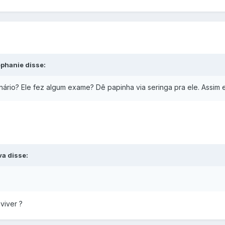
phanie disse:
inário? Ele fez algum exame? Dê papinha via seringa pra ele. Assim e
va disse:
viver ?