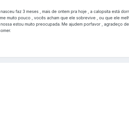
a nasceu faz 3 meses , mais de ontem pra hoje , a calopsita está dor
come muito pouco , vocês acham que ele sobrevive , ou que ele mel
nossa estou muito preocupada. Me ajudem porfavor , agradeço desd
comer.