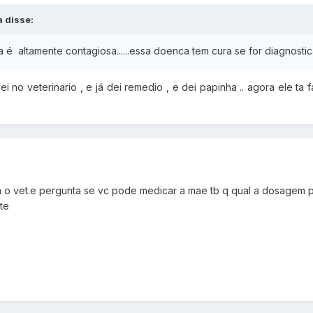
a disse:
 é altamente contagiosa......essa doenca tem cura se for diagnostic
i no veterinario , e já dei remedio , e dei papinha .. agora ele t
ara o vet.e pergunta se vc pode medicar a mae tb q qual a dosagem p
te