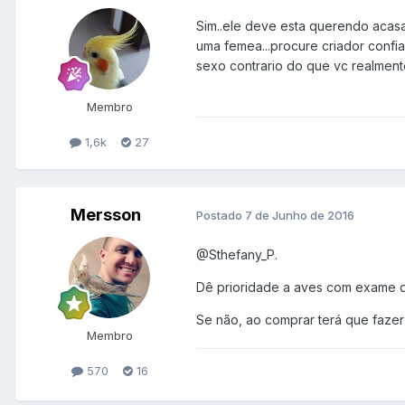
Sim..ele deve esta querendo acasa
uma femea...procure criador confi
sexo contrario do que vc realment
Membro
1,6k
27
Mersson
Postado
7 de Junho de 2016
@Sthefany_P.
Dê prioridade a aves com exame 
Se não, ao comprar terá que fazer 
Membro
570
16