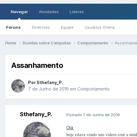
Navegar
Atividades
Líderes
Fóruns
Diretrizes
Equipe
Usuários Online
Home
Duvidas sobre Calopsitas
Comportamento
Assanhame
Assanhamento
Por Sthefany_P.
7 de Junho de 2016
em
Comportamento
Sthefany_P.
Postado
7 de Junho de 2016
Olá,
hoje estava vendo uns videos com a minh