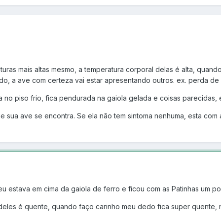
turas mais altas mesmo, a temperatura corporal delas é alta, quan
ado, a ave com certeza vai estar apresentando outros. ex. perda de a
a no piso frio, fica pendurada na gaiola gelada e coisas parecidas,
 sua ave se encontra. Se ela não tem sintoma nenhuma, esta com a
eu estava em cima da gaiola de ferro e ficou com as Patinhas um p
deles é quente, quando faço carinho meu dedo fica super quente, 