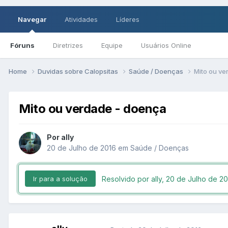
Navegar
Atividades
Líderes
Fóruns
Diretrizes
Equipe
Usuários Online
Home
Duvidas sobre Calopsitas
Saúde / Doenças
Mito ou ve
Mito ou verdade - doença
Por ally
20 de Julho de 2016
em
Saúde / Doenças
Resolvido por ally,
20 de Julho de 20
Ir para a solução