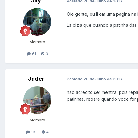
ally
Postado
20 de Julho de 2016
Oie gente, eu li em uma pagina na 
La dizia que quando a patinha das
Membro
61
3
Jader
Postado
20 de Julho de 2016
não acredito ser mentira, pois re
patinhas, repare quando voce for p
Membro
115
4