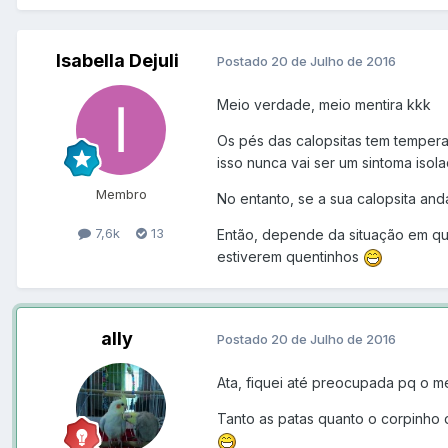
Isabella Dejuli
Postado
20 de Julho de 2016
Meio verdade, meio mentira kkk
Os pés das calopsitas tem tempera
isso nunca vai ser um sintoma isol
Membro
No entanto, se a sua calopsita and
7,6k
13
Então, depende da situação em que
estiverem quentinhos
ally
Postado
20 de Julho de 2016
Ata, fiquei até preocupada pq o m
Tanto as patas quanto o corpinho 