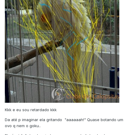
Kkk e eu sou retardado kkk
Da até p imaginar ela gritando "aaaaaah!" Quase botando um
ovo q nem o goku..