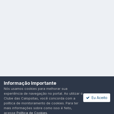
Da até p imaginar ela gritando "aaaaaah!" Quase botando
um ovo q nem o goku..
Ela é mt fofinha dormindo.. parece uma bolinha de plumas..
Idioma
Política de Privacidade
Cookies
Informação Importante
Todos os direitos reservados.
Nós usamos cookies para melhorar sua
Powered by Invision Community
experiência de navegação no portal. Ao utilizar o
Eu Aceito
Clube das Calopsitas, você concorda com a
política de monitoramento de cookies. Para ter
mais informações sobre como isso é feito,
acesse
Política de Cookies
.