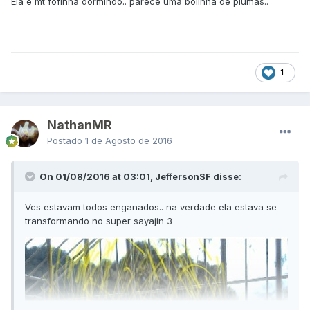
Ela é mt fofinha dormindo.. parece uma bolinha de plumas..
1
NathanMR
Postado
1 de Agosto de 2016
On 01/08/2016 at 03:01, JeffersonSF disse:
Vcs estavam todos enganados.. na verdade ela estava se
transformando no super sayajin 3