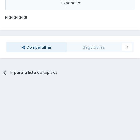
Expand
KKKKKKKK!!!
Compartilhar
Seguidores
0
Ir para a lista de tópicos
Kkk e eu sou retardado kkk