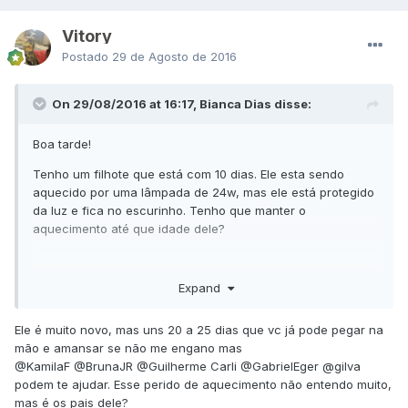
Vitory
Postado
29 de Agosto de 2016
On 29/08/2016 at 16:17, Bianca Dias disse:
Boa tarde!
Tenho um filhote que está com 10 dias. Ele esta sendo
aquecido por uma lâmpada de 24w, mas ele está protegido
da luz e fica no escurinho. Tenho que manter o
aquecimento até que idade dele?
Expand
Ele é muito novo, mas uns 20 a 25 dias que vc já pode pegar na
mão e amansar se não me engano mas
@KamilaF
@BrunaJR
@Guilherme Carli
@GabrielEger
@gilva
podem te ajudar. Esse perido de aquecimento não entendo muito,
mas é os pais dele?