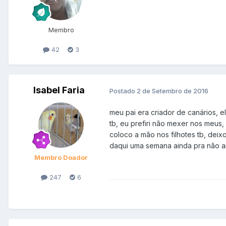
Membro
42
3
Isabel Faria
Postado
2 de Setembro de 2016
meu pai era criador de canários, 
tb, eu prefiri não mexer nos meus,
coloco a mão nos filhotes tb, deix
daqui uma semana ainda pra não ar
Membro Doador
247
6