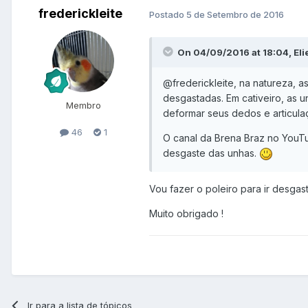
frederickleite
Postado
5 de Setembro de 2016
On 04/09/2016 at 18:04, Elie
@frederickleite
, na natureza, a
desgastadas. Em cativeiro, as 
Membro
deformar seus dedos e articula
46
1
O canal da Brena Braz no YouTu
desgaste das unhas.
Vou fazer o poleiro para ir desgas
Muito obrigado !
Ir para a lista de tópicos