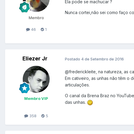
Ela pode se machucar ?
Nunca cortei,não sei como faço co
Membro
46
1
Eliezer Jr
Postado
4 de Setembro de 2016
@frederickleite
, na natureza, as 
Em cativeiro, as unhas não têm o
articulações.
O canal da Brena Braz no YouTube 
Membro VIP
das unhas.
358
5