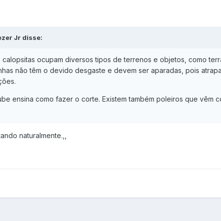
zer Jr disse:
s calopsitas ocupam diversos tipos de terrenos e objetos, como ter
unhas não têm o devido desgaste e devem ser aparadas, pois atrap
ções.
be ensina como fazer o corte. Existem também poleiros que vêm com
tando naturalmente.,,