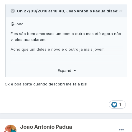
On 27/09/2016 at 16:40, Joao Antonio Padua disse:
@João
Eles são bem amorosos um com o outro mas até agora não
vi eles acasalarem.
Acho que um deles é novo e o outro ja mais jovem.
Valeu
@Vitory
!!
Expand
Vou passar a saber se aqui perto da minha cidade tem
Ok e boa sorte quando descobri me fala bjs!
algum lugar para fazer a sexagem.
1
Joao Antonio Padua