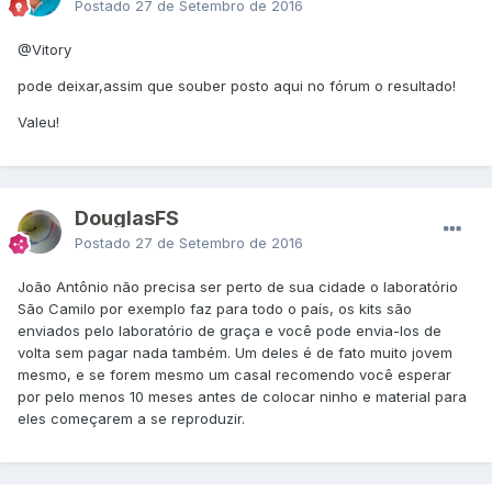
Postado
27 de Setembro de 2016
@Vitory
pode deixar,assim que souber posto aqui no fórum o resultado!
Valeu!
DouglasFS
Postado
27 de Setembro de 2016
João Antônio não precisa ser perto de sua cidade o laboratório
São Camilo por exemplo faz para todo o país, os kits são
enviados pelo laboratório de graça e você pode envia-los de
volta sem pagar nada também. Um deles é de fato muito jovem
mesmo, e se forem mesmo um casal recomendo você esperar
por pelo menos 10 meses antes de colocar ninho e material para
eles começarem a se reproduzir.