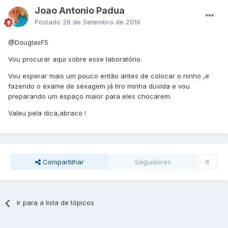
Joao Antonio Padua
Postado
28 de Setembro de 2016
@DouglasFS
Vou procurar aqui sobre esse laboratório.
Vou esperar mais um pouco então antes de colocar o ninho ,e
fazendo o exame de sexagem já tiro minha duvida e vou
preparando um espaço maior para eles chocarem.
Valeu pela dica,abraco !
Compartilhar
Seguidores
0
Ir para a lista de tópicos