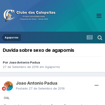
Agapornis
Duvida sobre sexo de agapornis
Por Joao Antonio Padua
27 de Setembro de 2016
em
Agapornis
Joao Antonio Padua
Postado
27 de Setembro de 2016
Olá,