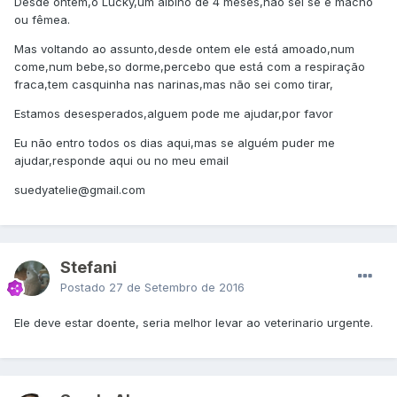
Desde ontem,o Lucky,um albino de 4 meses,nao sei se é macho
ou fêmea.
Mas voltando ao assunto,desde ontem ele está amoado,num
come,num bebe,so dorme,percebo que está com a respiração
fraca,tem casquinha nas narinas,mas não sei como tirar,
Estamos desesperados,alguem pode me ajudar,por favor
Eu não entro todos os dias aqui,mas se alguém puder me
ajudar,responde aqui ou no meu email
suedyatelie@gmail.com
Stefani
Postado
27 de Setembro de 2016
Ele deve estar doente, seria melhor levar ao veterinario urgente.