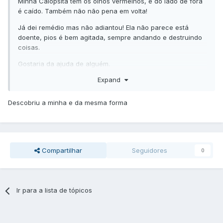
Minha Calopsita tem os olhos vermelhos, e do lado de fora
é caído. Também não não pena em volta!
Já dei remédio mas não adiantou! Ela não parece está
doente, pios é bem agitada, sempre andando e destruindo
coisas.
Gostaria da ajuda de alguém.
Expand
Descobriu a minha e da mesma forma
Compartilhar
Seguidores
0
Ir para a lista de tópicos