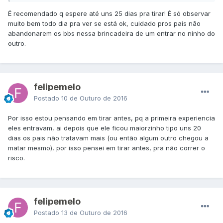
pouco grande, tipo uns 10 dias por ai, e o outro nasceu
É recomendado q espere até uns 25 dias pra tirar! É só observar
ontem, vamos aguardar pra ver se vai nascer o do outro
muito bem todo dia pra ver se está ok, cuidado pros pais não
ovinho, mas creio que não.
abandonarem os bbs nessa brincadeira de um entrar no ninho do
outro.
Uma coisa que achei bem estranha, é que toda hora um
outro macho entrava no ninho, pensava ate em tirar ele do
viveiro pra não atrapalhar, mas ao olhar direito, vi que ele
felipemelo
tava alimentando os filhotes do outro casal, nunca tinha
imaginado isso kkk.. Os pais mesmo parecem nem ligar
Postado
10 de Outuro de 2016
quando ele entra lá, e parecem estar alimentando todos,
porque sempre vejo com papinho cheio.
Por isso estou pensando em tirar antes, pq a primeira experiencia
eles entravam, ai depois que ele ficou maiorzinho tipo uns 20
Pensando seriamente em tirar os maiores já daqui uns 7
dias os pais não tratavam mais (ou então algum outro chegou a
dias, porque da ultima vez, o que morreu ja tinha uns 20
matar mesmo), por isso pensei em tirar antes, pra não correr o
dias, do nada! Ai pensei em alimentar na papa, pra ter
risco.
certeza que não morre, ainda to pensando no caso.
felipemelo
Postado
13 de Outuro de 2016