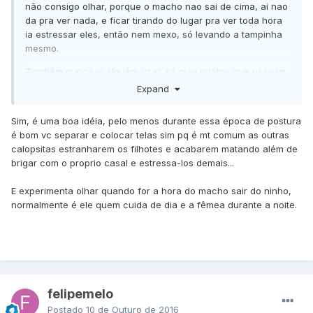
não consigo olhar, porque o macho nao sai de cima, ai nao
da pra ver nada, e ficar tirando do lugar pra ver toda hora
ia estressar eles, então nem mexo, só levando a tampinha
mesmo.
Também nunca vi alguém usar, só ouvi relatos que usavam
mesmo, mas não cheguei a ver, se fosse um preço bacana,
Expand
animaria colocar rs.
Sim, é uma boa idéia, pelo menos durante essa época de postura
No caso só ficam os 11 calopsitas no viveiro mesmo, é bem
é bom vc separar e colocar telas sim pq é mt comum as outras
grande, ouvi muito bem falarem sobre criar em colonia e tal.
calopsitas estranharem os filhotes e acabarem matando além de
Gaiola separada não daria pra mim, devido eu não ter muito
brigar com o proprio casal e estressa-los demais...
tempo, e alem de não ter 5 gaiolas grandes disponiveis
para eles, tendo em vista que quando montei o viveiro só
E experimenta olhar quando for a hora do macho sair do ninho,
tinha 6 aves.
normalmente é ele quem cuida de dia e a fêmea durante a noite.
Deve ser bem estressante para as aves mesmo, ainda mais
que no começo tinha uns chatos que ficavam entrando pra
ver o que tinha dentro, mas até que hoje em dia não
entram tanto mais igual antes, parece que já viram que tem
dono e tal..
felipemelo
Deve ser por isso então que o filhote morreu.. Complicado,
pensando em dividir o viveiro em partes então, colocar mais
Postado
10 de Outuro de 2016