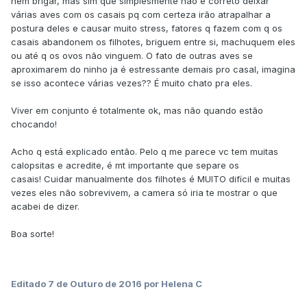
nem brigar, mas sim que simplesmente nao é correto deixar
várias aves com os casais pq com certeza irão atrapalhar a
postura deles e causar muito stress, fatores q fazem com q os
casais abandonem os filhotes, briguem entre si, machuquem eles
ou até q os ovos não vinguem. O fato de outras aves se
aproximarem do ninho ja é estressante demais pro casal, imagina
se isso acontece várias vezes?? É muito chato pra eles.
Viver em conjunto é totalmente ok, mas não quando estão
chocando!
Acho q está explicado então. Pelo q me parece vc tem muitas
calopsitas e acredite, é mt importante que separe os
casais! Cuidar manualmente dos filhotes é MUITO difícil e muitas
vezes eles não sobrevivem, a camera só iria te mostrar o que
acabei de dizer.
Boa sorte!
Editado
7 de Outuro de 2016
por Helena C