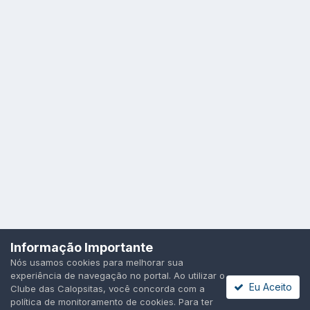
Idioma
Política de Privacidade
Cookies
Informação Importante
Todos os direitos reservados.
Nós usamos cookies para melhorar sua
Powered by Invision Community
experiência de navegação no portal. Ao utilizar o
Eu Aceito
Clube das Calopsitas, você concorda com a
política de monitoramento de cookies. Para ter