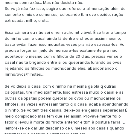
mesmo sem razão... Mas não desista não.
Se vc já não faz isso, sugiro que reforce a alimentação além de
somente o mix de sementes, colocando tbm ovo cozido, ração
extrusada, milho, e etc.
Essa câmera eu não sei e nem acho mt viável. É só tirar a tampa
do ninho com o casal ainda lá dentro e checar assim mesmo,
basta evitar fazer isso muuuitas vezes pra não estressá-los. Vc
precisa forçar um jeito de monitorá-los exatamente pra não
acontecer o mesmo com o filhote de 20 dias, precisa ver se o
casal não tá brigando entre si ou quebrando/furando os ovos,
rejeitando os filhotes ou machucando eles, abandonando o
ninho/ovos/filhotes...
Se vc deixa o casal com o ninho na mesma gaiola q outras
calopsitas, tire imediatamente. Isso estressa muito o casal e as
outras calopsitas podem quebrar os ovos ou machucarem os
filhotes, as vezes estressam tanto q o casal acaba abandonando
o ninho. Se vc tem tres casais, deixe-os em gaiolas separadas! É
meio complicado mas tem que ser assim. Provavelmente foi o
fator q levou à morte do filhote anterior e tbm à postura falha. E
lembre-se de dar um descanso de 6 meses aos casais quando