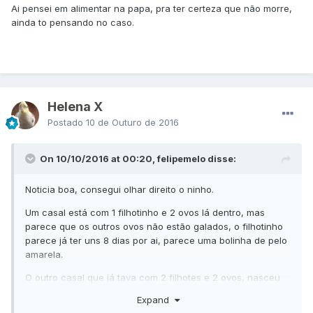
Ai pensei em alimentar na papa, pra ter certeza que não morre,
ainda to pensando no caso.
Helena X
Postado
10 de Outuro de 2016
On 10/10/2016 at 00:20, felipemelo disse:
Noticia boa, consegui olhar direito o ninho.
Um casal está com 1 filhotinho e 2 ovos lá dentro, mas
parece que os outros ovos não estão galados, o filhotinho
parece já ter uns 8 dias por ai, parece uma bolinha de pelo
amarela.
O outro casal que já tava com 2 filhotes e 2 ovos, nasceu
mais 1 deles, os mais velhos parecem ter uma diferença de
Expand
dias bem grande do outro, já estão de olhos abertos, e um