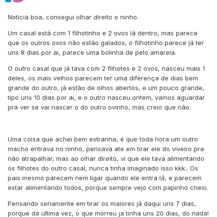
telas, o que acha?
Noticia boa, consegui olhar direito o ninho.
Obrigado pelos comentários e pela ajuda, parece ser esse
mesmo o motivo.
Um casal está com 1 filhotinho e 2 ovos lá dentro, mas parece
que os outros ovos não estão galados, o filhotinho parece já ter
uns 8 dias por ai, parece uma bolinha de pelo amarela.
O outro casal que já tava com 2 filhotes e 2 ovos, nasceu mais 1
deles, os mais velhos parecem ter uma diferença de dias bem
grande do outro, já estão de olhos abertos, e um pouco grande,
tipo uns 10 dias por ai, e o outro nasceu ontem, vamos aguardar
pra ver se vai nascer o do outro ovinho, mas creio que não.
Uma coisa que achei bem estranha, é que toda hora um outro
macho entrava no ninho, pensava ate em tirar ele do viveiro pra
não atrapalhar, mas ao olhar direito, vi que ele tava alimentando
os filhotes do outro casal, nunca tinha imaginado isso kkk.. Os
pais mesmo parecem nem ligar quando ele entra lá, e parecem
estar alimentando todos, porque sempre vejo com papinho cheio.
Pensando seriamente em tirar os maiores já daqui uns 7 dias,
porque da ultima vez, o que morreu ja tinha uns 20 dias, do nada!