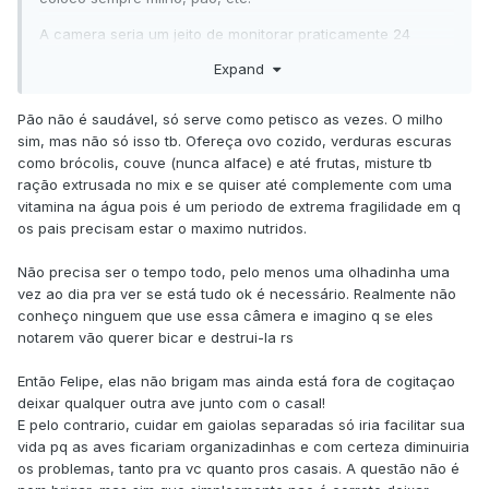
A camera seria um jeito de monitorar praticamente 24
horas, ver se estão sendo alimentados e tal. Já que não
Expand
posso ficar o tempo todo vendo o viveiro pq trabalho.
Quando abro o ninho para ver se tem filhote e como estão,
Pão não é saudável, só serve como petisco as vezes. O milho
o pai ou a mae geralmente ta em cima e não sai de la de
sim, mas não só isso tb. Ofereça ovo cozido, verduras escuras
jeito algum, fico com medo de espantar ele pra ver, e ele
como brócolis, couve (nunca alface) e até frutas, misture tb
abandonar o ninho.
ração extrusada no mix e se quiser até complemente com uma
vitamina na água pois é um periodo de extrema fragilidade em q
Eles vivem em colonia mesmo, trabalho e estudo, então
os pais precisam estar o maximo nutridos.
seria muito complicado cuidar em gaiolas, mas no começo
brigavam mt, hj em dia não brigam mais, so quando algum
Não precisa ser o tempo todo, pelo menos uma olhadinha uma
chega proximo do ninho, q eles dao umas piadas e o outro
vez ao dia pra ver se está tudo ok é necessário. Realmente não
corre.
conheço ninguem que use essa câmera e imagino q se eles
notarem vão querer bicar e destrui-la rs
Então Felipe, elas não brigam mas ainda está fora de cogitaçao
deixar qualquer outra ave junto com o casal!
E pelo contrario, cuidar em gaiolas separadas só iria facilitar sua
vida pq as aves ficariam organizadinhas e com certeza diminuiria
os problemas, tanto pra vc quanto pros casais. A questão não é