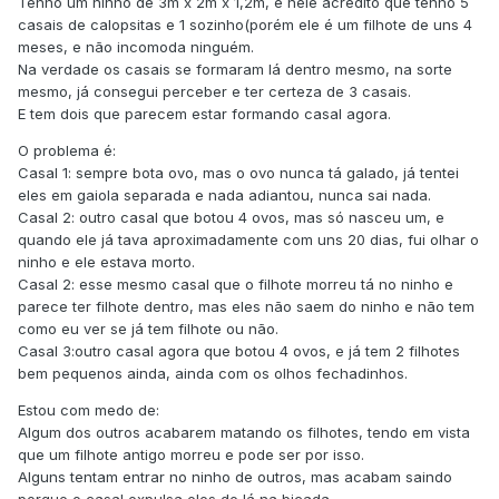
Tenho um ninho de 3m x 2m x 1,2m, e nele acredito que tenho 5
casais de calopsitas e 1 sozinho(porém ele é um filhote de uns 4
meses, e não incomoda ninguém.
Na verdade os casais se formaram lá dentro mesmo, na sorte
mesmo, já consegui perceber e ter certeza de 3 casais.
E tem dois que parecem estar formando casal agora.
O problema é:
Casal 1: sempre bota ovo, mas o ovo nunca tá galado, já tentei
eles em gaiola separada e nada adiantou, nunca sai nada.
Casal 2: outro casal que botou 4 ovos, mas só nasceu um, e
quando ele já tava aproximadamente com uns 20 dias, fui olhar o
ninho e ele estava morto.
Casal 2: esse mesmo casal que o filhote morreu tá no ninho e
parece ter filhote dentro, mas eles não saem do ninho e não tem
como eu ver se já tem filhote ou não.
Casal 3:outro casal agora que botou 4 ovos, e já tem 2 filhotes
bem pequenos ainda, ainda com os olhos fechadinhos.
Estou com medo de:
Algum dos outros acabarem matando os filhotes, tendo em vista
que um filhote antigo morreu e pode ser por isso.
Alguns tentam entrar no ninho de outros, mas acabam saindo