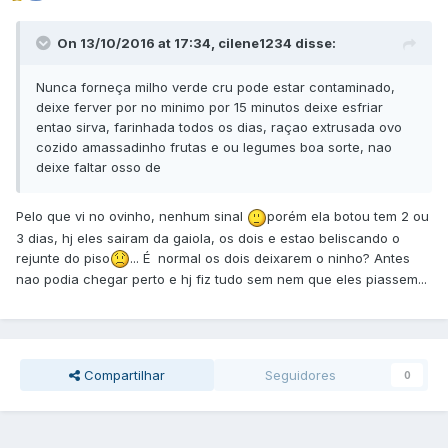
On 13/10/2016 at 17:34, cilene1234 disse:
Nunca forneça milho verde cru pode estar contaminado,
deixe ferver por no minimo por 15 minutos deixe esfriar
entao sirva, farinhada todos os dias, raçao extrusada ovo
cozido amassadinho frutas e ou legumes boa sorte, nao
deixe faltar osso de
Pelo que vi no ovinho, nenhum sinal
porém ela botou tem 2 ou
3 dias, hj eles sairam da gaiola, os dois e estao beliscando o
rejunte do piso
... É normal os dois deixarem o ninho? Antes
nao podia chegar perto e hj fiz tudo sem nem que eles piassem...
Compartilhar
Seguidores
0