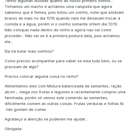
Tenho algumas dúvidas quanto ao nosso primeiro ovinho...
Tínhamos um macho e achamos uma calopsita que agora
sabemos que é femea, pois botou um ovinho, notei que estavam
bravos de mais no dia 11/10 quando nem me deixavam trocar a
comida e a água, porém vi o ovinho somente ontem dia 12/10.
Não coloquei nada dentro do ninho e agora nao sei como
proceder... Não sei se é a primeira postura dela, pois achamos
ela...
Ela irá botar mais ovinhos?
Como preciso acompanhar para saber se esta tudo bem, ou se
precisam de algo?
Preciso colocar alguma coisa no ninho?
Alimentamos eles com Mistura balanceada de sementes, ração
alcon , mega zoo frutas e legumes e recentemente comprei uma
farinhada, porém só vemos esle comendo as sementes,
dificilmente comem as outras coisas. Frutas verduras e folhas tb
não gostam de comer.
Agradeço a atenção se puderem me ajudar...
Obrigada