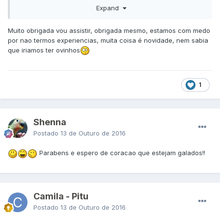
Expand
mas pior pode ter ovo preso muito perigoso!!Existe videos
no you tube com Bruno sotero e Uoston Peteleco no qual
indico ambos assista vai sanar a maioria de suas duvidas!!
Muito obrigada vou assistir, obrigada mesmo, estamos com medo
por nao termos experiencias, muita coisa é novidade, nem sabia
que iriamos ter ovinhos
1
Shenna
Postado
13 de Outuro de 2016
Parabens e espero de coracao que estejam galados!!
Camila - Pitu
Postado
13 de Outuro de 2016