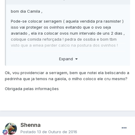
bom dia Camila ,
Pode-se colocar serragem ( aquela vendida pra rasmister )
isso vai proteger os ovinhos evitando que o ovo seja
avariado , ela ira colocar ovos num intervalo de uns 2 dias ,
coloque comida reforçada ! pedra de ossiba e bom tbm
visto que a emea perder calcio na postura dos ovinhos !
Nó mas deixe as aves num lugar calmo , depois desses
Expand
cuidados com a serragem no ninho evite de pega ou tira o
ninho da gaiola !
Ok, vou providenciar a serragem, bem que notei ela beliscando a
pedrinha que ja temos na gaiola, o milho coloco ele cru mesmo?
DE milho a eles !
Obrigada pelas informações
Shenna
Postado
13 de Outuro de 2016