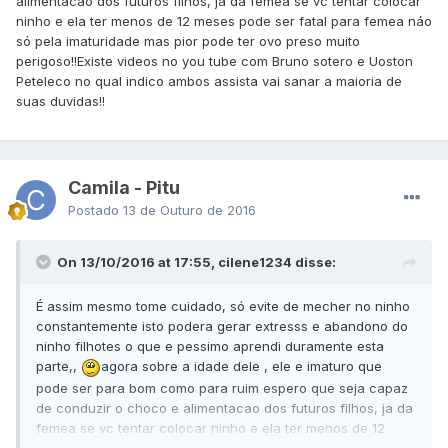
alimentacao dos futuros filhos, ja da femea se vc tentar colocar
ninho e ela ter menos de 12 meses pode ser fatal para femea náo
só pela imaturidade mas pior pode ter ovo preso muito
perigoso!!Existe videos no you tube com Bruno sotero e Uoston
Peteleco no qual indico ambos assista vai sanar a maioria de
suas duvidas!!
Camila - Pitu
Postado
13 de Outuro de 2016
On 13/10/2016 at 17:55, cilene1234 disse:
É assim mesmo tome cuidado, só evite de mecher no ninho
constantemente isto podera gerar extresss e abandono do
ninho filhotes o que e pessimo aprendi duramente esta
parte,,
agora sobre a idade dele , ele e imaturo que
pode ser para bom como para ruim espero que seja capaz
de conduzir o choco e alimentacao dos futuros filhos, ja da
femea se vc tentar colocar ninho e ela ter menos de 12
meses pode ser fatal para femea náo só pela imaturidade