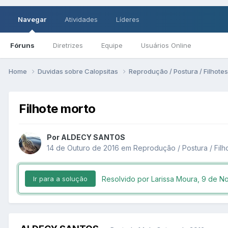
Navegar
Atividades
Líderes
Fóruns
Diretrizes
Equipe
Usuários Online
Home
Duvidas sobre Calopsitas
Reprodução / Postura / Filhote
Filhote morto
Por ALDECY SANTOS
14 de Outuro de 2016
em
Reprodução / Postura / Filh
Resolvido por Larissa Moura,
9 de N
Ir para a solução