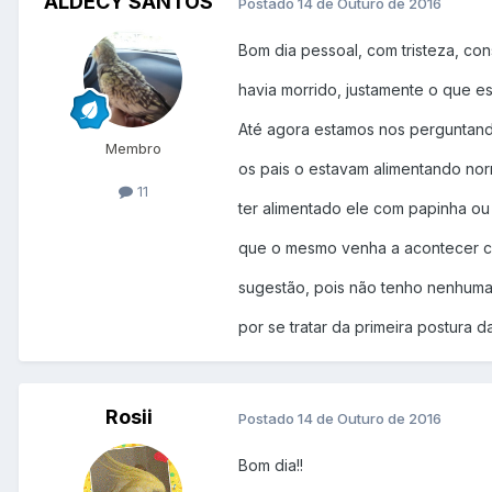
ALDECY SANTOS
Postado
14 de Outuro de 2016
Bom dia pessoal, com tristeza, con
havia morrido, justamente o que e
Até agora estamos nos perguntand
Membro
os pais o estavam alimentando nor
11
ter alimentado ele com papinha o
que o mesmo venha a acontecer c
sugestão, pois não tenho nenhuma
por se tratar da primeira postura 
Rosii
Postado
14 de Outuro de 2016
Bom dia!!