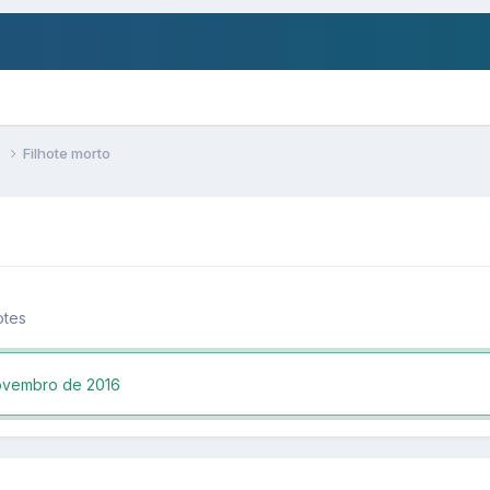
s
Filhote morto
otes
ovembro de 2016