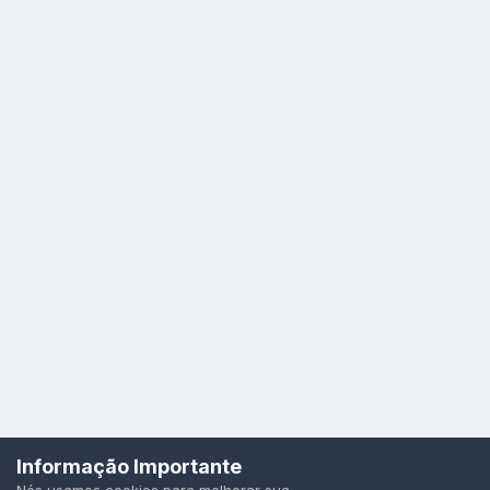
Idioma
Política de Privacidade
Cookies
Informação Importante
Todos os direitos reservados.