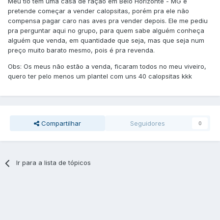
Meu tio tem uma casa de ração em Belo Horizonte - MG e
pretende começar a vender calopsitas, porém pra ele não
compensa pagar caro nas aves pra vender depois. Ele me pediu
pra perguntar aqui no grupo, para quem sabe alguém conheça
alguém que venda, em quantidade que seja, mas que seja num
preço muito barato mesmo, pois é pra revenda.
Obs: Os meus não estão a venda, ficaram todos no meu viveiro,
quero ter pelo menos um plantel com uns 40 calopsitas kkk
Compartilhar
Seguidores
0
Ir para a lista de tópicos