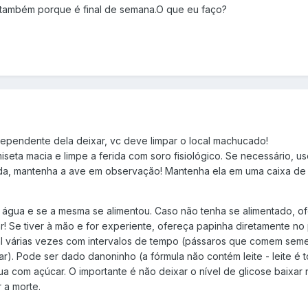
a também porque é final de semana.O que eu faço?
ndependente dela deixar, vc deve limpar o local machucado!
iseta macia e limpe a ferida com soro fisiológico. Se necessário, 
a, mantenha a ave em observação! Mantenha ela em uma caixa de pa
 água e se a mesma se alimentou. Caso não tenha se alimentado, of
r! Se tiver à mão e for experiente, ofereça papinha diretamente n
2 ml várias vezes com intervalos de tempo (pássaros que comem se
). Pode ser dado danoninho (a fórmula não contém leite - leite é tó
ua com açúcar. O importante é não deixar o nível de glicose baixar
 a morte.