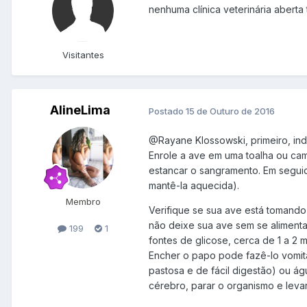
nenhuma clínica veterinária abert
Visitantes
AlineLima
Postado
15 de Outuro de 2016
@Rayane Klossowski
, primeiro, i
Enrole a ave em uma toalha ou cam
estancar o sangramento. Em seguid
mantê-la aquecida).
Membro
Verifique se sua ave está tomando
não deixe sua ave sem se alimenta
199
1
fontes de glicose, cerca de 1 a 
Encher o papo pode fazê-lo vomitar
pastosa e de fácil digestão) ou ág
cérebro, parar o organismo e levar