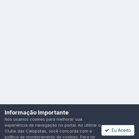
Idioma
Política de Privacidade
Cookies
Informação Importante
Todos os direitos reservados.
Nós usamos cookies para melhorar sua
Powered by Invision Community
experiência de navegação no portal. Ao utilizar o
Eu Aceito
Clube das Calopsitas, você concorda com a
política de monitoramento de cookies. Para ter