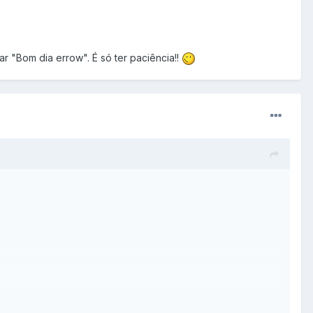
r "Bom dia errow". É só ter paciência!!
alar "Bom dia errow". É só ter paciência!!