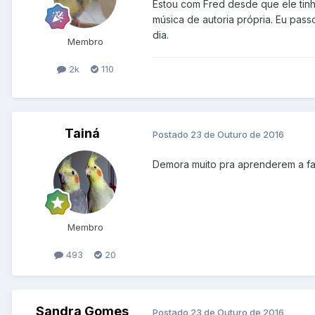
Estou com Fred desde que ele tinha
música de autoria própria. Eu pass
dia.
Membro
2k
110
Tainá
Postado
23 de Outuro de 2016
Demora muito pra aprenderem a fala
Membro
493
20
Sandra Gomes
Postado
23 de Outuro de 2016