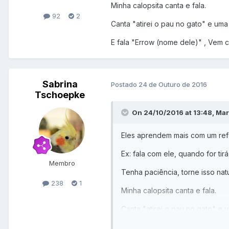
Minha calopsita canta e fala.
92
2
Canta "atirei o pau no gato" e uma
E fala "Errow (nome dele)" , Vem c
Sabrina
Postado
24 de Outuro de 2016
Tschoepke
On 24/10/2016 at 13:48, Mar
Eles aprendem mais com um refo
Ex: fala com ele, quando for ti
Membro
Tenha paciência, torne isso nat
238
1
Minha calopsita canta e fala.
Canta "atirei o pau no gato" e 
E fala "Errow (nome dele)" , Ve