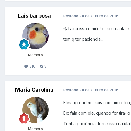
Lais barbosa
Postado
24 de Outuro de 2016
@Tainá
isso e mito! o meu canta e f
tem q ter paciencia...
Membro
316
8
Maria Carolina
Postado
24 de Outuro de 2016
Eles aprendem mais com um reforço
Ex: fala com ele, quando for tirá-
Tenha paciência, torne isso natutal
Membro