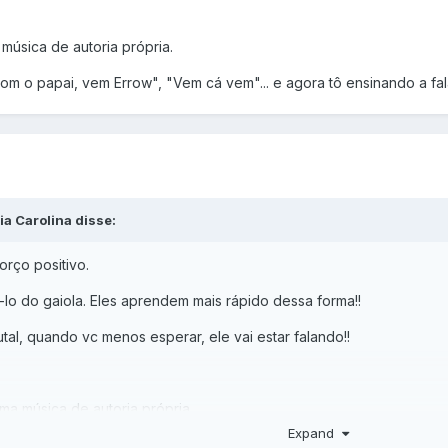
 música de autoria própria.
om o papai, vem Errow", "Vem cá vem"... e agora tô ensinando a fala
ia Carolina disse:
rço positivo.
rá-lo do gaiola. Eles aprendem mais rápido dessa forma!!
utal, quando vc menos esperar, ele vai estar falando!!
uma música de autoria própria.
Expand
m com o papai, vem Errow", "Vem cá vem"... e agora tô ensinando a f