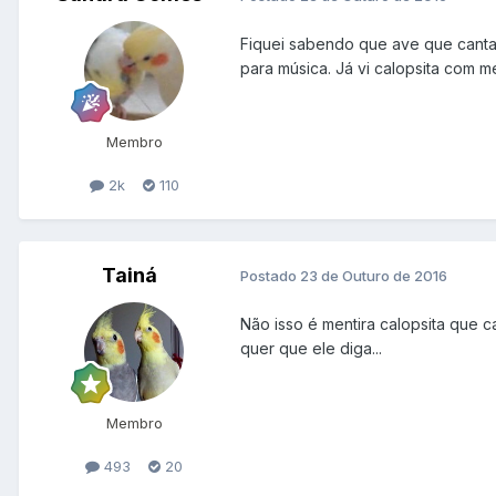
Fiquei sabendo que ave que canta n
para música. Já vi calopsita com m
Membro
2k
110
Tainá
Postado
23 de Outuro de 2016
Não isso é mentira calopsita que c
quer que ele diga...
Membro
493
20