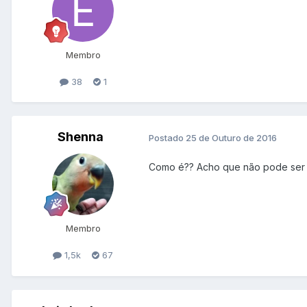
Membro
38
1
Shenna
Postado
25 de Outuro de 2016
Como é?? Acho que não pode ser r
Membro
1,5k
67