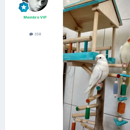
Membro VIP
358