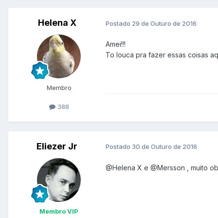
Helena X
Postado
29 de Outuro de 2016
Amei!!!
To louca pra fazer essas coisas aq
Membro
388
Eliezer Jr
Postado
30 de Outuro de 2016
@Helena X
e
@Mersson
, muito o
Membro VIP