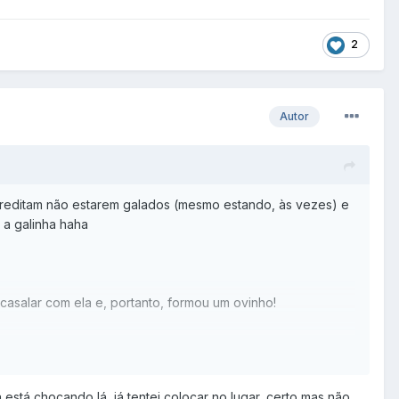
2
Autor
reditam não estarem galados (mesmo estando, às vezes) e
a galinha haha
casalar com ela e, portanto, formou um ovinho!
está chocando lá, já tentei colocar no lugar, certo mas não