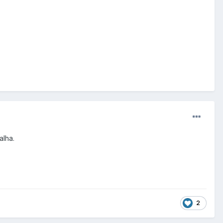
alha.
2