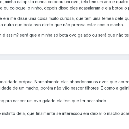
e, minha calopsita nunca colocou um ovo, (ela tem um ano e quatr
e eu coloquei o ninho, depois disso eles acasalaram e ela botou o 
 e ele me disse uma coisa muito curiosa, que tem uma fêmea dele qu
ma outra que bota ovo direto que não precisa estar com o macho.
 é assim? será que a minha só bota ovo galado ou será que não te
onalidade própria. Normalmente elas abandonam os ovos que acred
dade de um macho, porém não vão nascer filhotes. É como a galin
pq pra nascer um ovo galado ela tem que ter acasalado.
instinto dela, que finalmente se interessou em deixar o macho acas