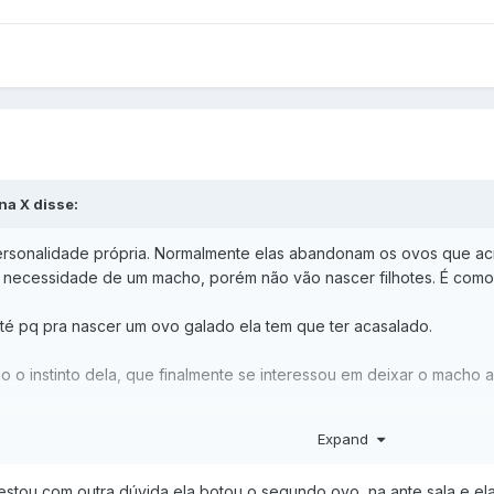
na X disse:
ersonalidade própria. Normalmente elas abandonam os ovos que ac
 necessidade de um macho, porém não vão nascer filhotes. É como 
té pq pra nascer um ovo galado ela tem que ter acasalado.
 o instinto dela, que finalmente se interessou em deixar o macho a
Expand
estou com outra dúvida ela botou o segundo ovo, na ante sala e ela 