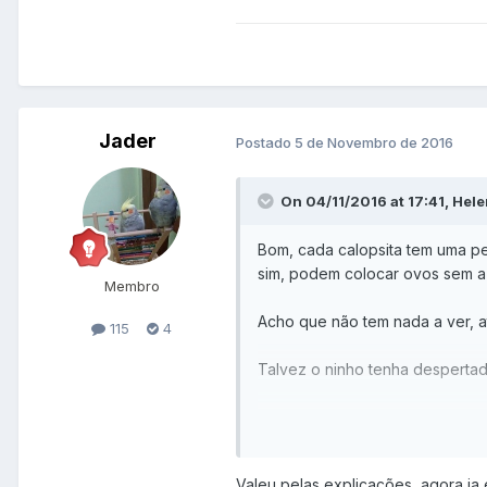
Jader
Postado
5 de Novembro de 2016
On 04/11/2016 at 17:41, Hele
Bom, cada calopsita tem uma p
sim, podem colocar ovos sem a
Membro
Acho que não tem nada a ver, a
115
4
Talvez o ninho tenha despertado
Parabens
Valeu pelas explicações, agora ja 