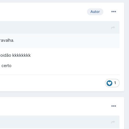
Autor
avalha.
 doidão kkkkkkkk
ê certo
1