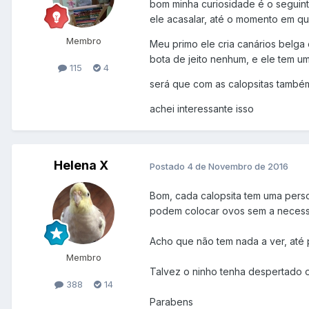
bom minha curiosidade é o seguint
ele acasalar, até o momento em qu
Membro
Meu primo ele cria canários belga
bota de jeito nenhum, e ele tem u
115
4
será que com as calopsitas também
achei interessante isso
Helena X
Postado
4 de Novembro de 2016
Bom, cada calopsita tem uma pers
podem colocar ovos sem a necessi
Acho que não tem nada a ver, até 
Membro
Talvez o ninho tenha despertado o 
388
14
Parabens