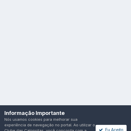
Idioma
Política de Privacidade
Cookies
Informação Importante
Todos os direitos reservados.
Nós usamos cookies para melhorar sua
Powered by Invision Community
experiência de navegação no portal. Ao utilizar o
Eu Aceito
Clube das Calopsitas, você concorda com a