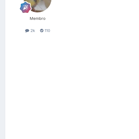
Membro
2k
110