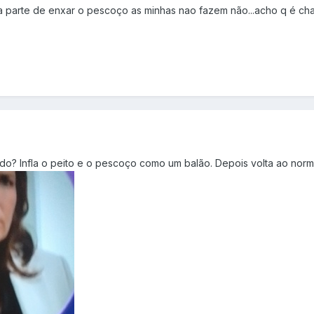
as a parte de enxar o pescoço as minhas nao fazem não...acho q é 
o? Infla o peito e o pescoço como um balão. Depois volta ao normal. 