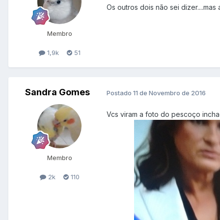
Os outros dois não sei dizer....m
Membro
1,9k
51
Sandra Gomes
Postado
11 de Novembro de 2016
Vcs viram a foto do pescoço inchad
Membro
2k
110