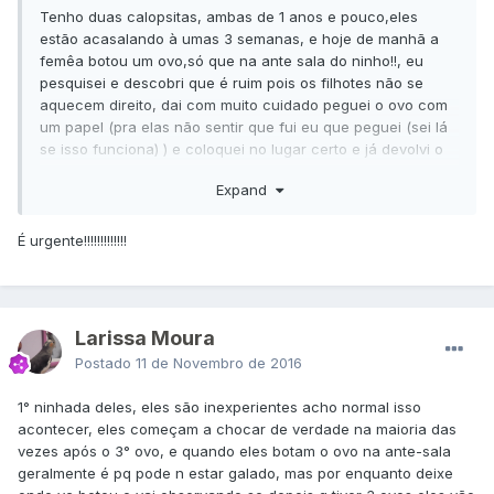
Tenho duas calopsitas, ambas de 1 anos e pouco,eles
estão acasalando à umas 3 semanas, e hoje de manhã a
femêa botou um ovo,só que na ante sala do ninho!!, eu
pesquisei e descobri que é ruim pois os filhotes não se
aquecem direito, dai com muito cuidado peguei o ovo com
um papel (pra elas não sentir que fui eu que peguei (sei lá
se isso funciona) ) e coloquei no lugar certo e já devolvi o
ninho pros pais, e isso já tem uma hora e pouco desde lá
Expand
eu só vi o macho entrar 2 vezes e ficar uns 15 segundos e
sair, o que eu faço?, a femea vai botar mais ovos e vai
abandonar também?
É urgente!!!!!!!!!!!!!
Larissa Moura
Postado
11 de Novembro de 2016
1° ninhada deles, eles são inexperientes acho normal isso
acontecer, eles começam a chocar de verdade na maioria das
vezes após o 3° ovo, e quando eles botam o ovo na ante-sala
geralmente é pq pode n estar galado, mas por enquanto deixe