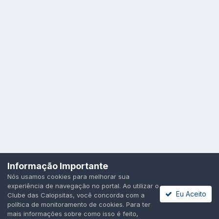
Idioma
Política de Privacidade
Cookies
Informação Importante
Todos os direitos reservados.
Nós usamos cookies para melhorar sua
Powered by Invision Community
experiência de navegação no portal. Ao utilizar o
Eu Aceito
Clube das Calopsitas, você concorda com a
política de monitoramento de cookies. Para ter
mais informações sobre como isso é feito,