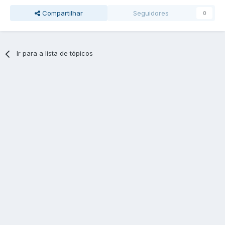
Compartilhar
Seguidores
0
Ir para a lista de tópicos