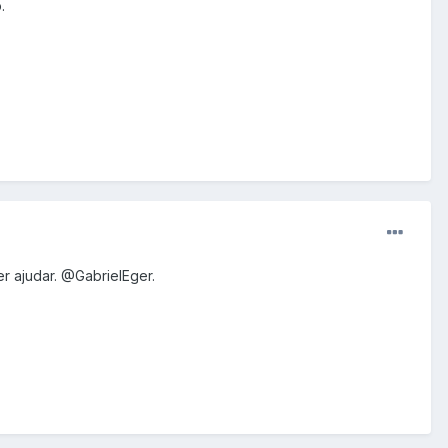
.
r ajudar.
@GabrielEger
.