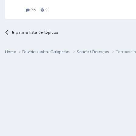
75
9
Ir para a lista de tópicos
Home
Duvidas sobre Calopsitas
Saúde / Doenças
Terramici