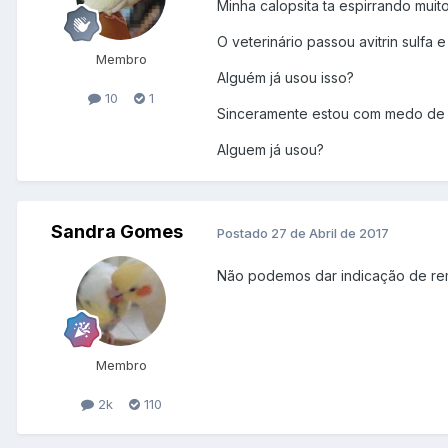
Minha calopsita ta espirrando muit
O veterinário passou avitrin sulfa e
Membro
Alguém já usou isso?
10
1
Sinceramente estou com medo de se
Alguem já usou?
Sandra Gomes
Postado
27 de Abril de 2017
Não podemos dar indicação de rem
Membro
2k
110