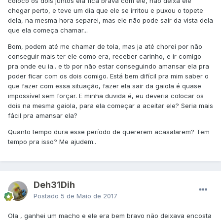
coloco os dois juntos ela fica brava com ele, nao deixa ele
chegar perto, e teve um dia que ele se irritou e puxou o topete
dela, na mesma hora separei, mas ele não pode sair da vista dela
que ela começa chamar...
Bom, podem até me chamar de tola, mas ja até chorei por não
conseguir mais ter ele como era, receber carinho, e ir comigo
pra onde eu ia.. e tb por não estar conseguindo amansar ela pra
poder ficar com os dois comigo. Está bem difícil pra mim saber o
que fazer com essa situação, fazer ela sair da gaiola é quase
impossível sem forçar. E minha duvida é, eu deveria colocar os
dois na mesma gaiola, para ela começar a aceitar ele? Seria mais
fácil pra amansar ela?
Quanto tempo dura esse período de quererem acasalarem? Tem
tempo pra isso? Me ajudem..
Deh31Dih
Postado
5 de Maio de 2017
Ola , ganhei um macho e ele era bem bravo não deixava encosta