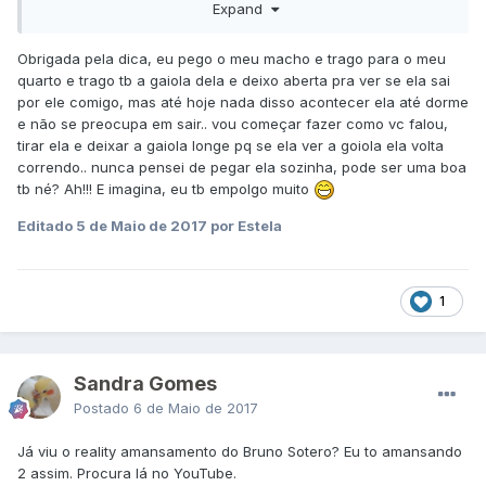
Expand
ela estiver no chão e eu pega ele ele não fica , so faz
carinho em mim se ela estiver perto pq se n nada disso
acontece , tenho um cara branca que estava todo todo na
Obrigada pela dica, eu pego o meu macho e trago para o meu
casa de ave , feliz, vindo perto quando estava olhando as
quarto e trago tb a gaiola dela e deixo aberta pra ver se ela sai
psitas q tinha lá , quando eu comprei ele mudou chegou
por ele comigo, mas até hoje nada disso acontecer ela até dorme
bravo e infelizmente quebrou o bico , tem raiva de mim ate
e não se preocupa em sair.. vou começar fazer como vc falou,
hj , mas estou conseguindo pouco a pouco a conquista ele
tirar ela e deixar a gaiola longe pq se ela ver a goiola ela volta
, tiro ele meio q a força ponho a mão como se eu fosse
correndo.. nunca pensei de pegar ela sozinha, pode ser uma boa
pegar ele e ele desce e sai da gaiola sozinho , aceita
tb né? Ah!!! E imagina, eu tb empolgo muito
carinho no bico mas antes deu consegui ele me bica muito
Editado
5 de Maio de 2017
por Estela
não chega a doer mt só as vezes ,
pq n faz assim? tenta tirar ela fingindo q vai pega ela é
deixa eles soltos juntos? pode ser besteira minha mas como
1
chego da escola 23;00 , eu pego esse bravinho meu e fico
com ele assisto tento brinca e faço carinho e ele mudou
depois q cmç a fazer isso , tente pegar só ela de noite que
estão com sono e fica com ela para ver se ela vai
Sandra Gomes
amansando , se der tbm pega ele deixa no seu ombro e
Postado
6 de Maio de 2017
tenta pegar e fazer o mesmo com ela , tomara que dê tudo
certo:) ,,desculpa o texto eu me empolgo kk
Já viu o reality amansamento do Bruno Sotero? Eu to amansando
2 assim. Procura lá no YouTube.