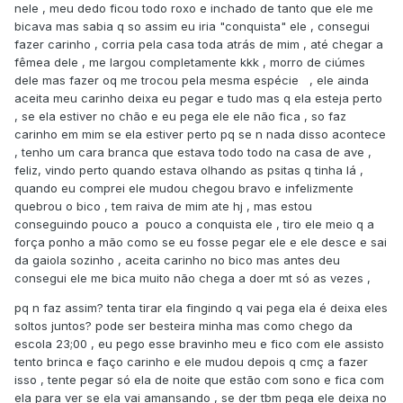
nele , meu dedo ficou todo roxo e inchado de tanto que ele me
bicava mas sabia q so assim eu iria "conquista" ele , consegui
fazer carinho , corria pela casa toda atrás de mim , até chegar a
fêmea dele , me largou completamente kkk , morro de ciúmes
dele mas fazer oq me trocou pela mesma espécie , ele ainda
aceita meu carinho deixa eu pegar e tudo mas q ela esteja perto
, se ela estiver no chão e eu pega ele ele não fica , so faz
carinho em mim se ela estiver perto pq se n nada disso acontece
, tenho um cara branca que estava todo todo na casa de ave ,
feliz, vindo perto quando estava olhando as psitas q tinha lá ,
quando eu comprei ele mudou chegou bravo e infelizmente
quebrou o bico , tem raiva de mim ate hj , mas estou
conseguindo pouco a pouco a conquista ele , tiro ele meio q a
força ponho a mão como se eu fosse pegar ele e ele desce e sai
da gaiola sozinho , aceita carinho no bico mas antes deu
consegui ele me bica muito não chega a doer mt só as vezes ,
pq n faz assim? tenta tirar ela fingindo q vai pega ela é deixa eles
soltos juntos? pode ser besteira minha mas como chego da
escola 23;00 , eu pego esse bravinho meu e fico com ele assisto
tento brinca e faço carinho e ele mudou depois q cmç a fazer
isso , tente pegar só ela de noite que estão com sono e fica com
ela para ver se ela vai amansando , se der tbm pega ele deixa no