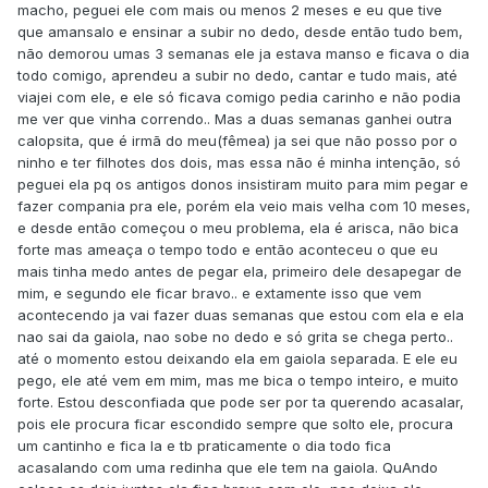
macho, peguei ele com mais ou menos 2 meses e eu que tive
que amansalo e ensinar a subir no dedo, desde então tudo bem,
não demorou umas 3 semanas ele ja estava manso e ficava o dia
todo comigo, aprendeu a subir no dedo, cantar e tudo mais, até
viajei com ele, e ele só ficava comigo pedia carinho e não podia
me ver que vinha correndo.. Mas a duas semanas ganhei outra
calopsita, que é irmã do meu(fêmea) ja sei que não posso por o
ninho e ter filhotes dos dois, mas essa não é minha intenção, só
peguei ela pq os antigos donos insistiram muito para mim pegar e
fazer compania pra ele, porém ela veio mais velha com 10 meses,
e desde então começou o meu problema, ela é arisca, não bica
forte mas ameaça o tempo todo e então aconteceu o que eu
mais tinha medo antes de pegar ela, primeiro dele desapegar de
mim, e segundo ele ficar bravo.. e extamente isso que vem
acontecendo ja vai fazer duas semanas que estou com ela e ela
nao sai da gaiola, nao sobe no dedo e só grita se chega perto..
até o momento estou deixando ela em gaiola separada. E ele eu
pego, ele até vem em mim, mas me bica o tempo inteiro, e muito
forte. Estou desconfiada que pode ser por ta querendo acasalar,
pois ele procura ficar escondido sempre que solto ele, procura
um cantinho e fica la e tb praticamente o dia todo fica
acasalando com uma redinha que ele tem na gaiola. QuAndo