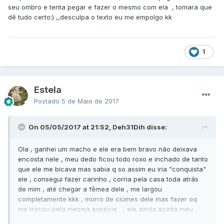
seu ombro e tenta pegar e fazer o mesmo com ela , tomara que
dê tudo certo:) ,,desculpa o texto eu me empolgo kk
1
Estela
Postado
5 de Maio de 2017
On 05/05/2017 at 21:52, Deh31Dih disse:
Ola , ganhei um macho e ele era bem bravo não deixava
encosta nele , meu dedo ficou todo roxo e inchado de tanto
que ele me bicava mas sabia q so assim eu iria "conquista"
ele , consegui fazer carinho , corria pela casa toda atrás
de mim , até chegar a fêmea dele , me largou
completamente kkk , morro de ciúmes dele mas fazer oq
me trocou pela mesma espécie , ele ainda aceita meu
carinho deixa eu pegar e tudo mas q ela esteja perto , se