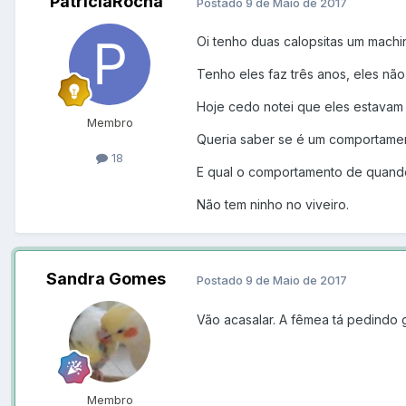
PatriciaRocha
Postado
9 de Maio de 2017
Oi tenho duas calopsitas um mach
Tenho eles faz três anos, eles não
Hoje cedo notei que eles estavam 
Membro
Queria saber se é um comportamen
18
E qual o comportamento de quando
Não tem ninho no viveiro.
Sandra Gomes
Postado
9 de Maio de 2017
Vão acasalar. A fêmea tá pedindo 
Membro