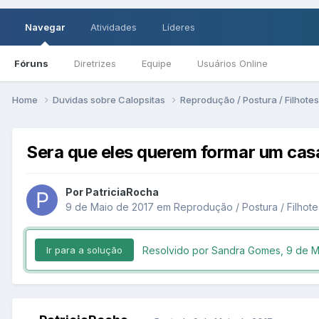
Navegar
Atividades
Líderes
Fóruns
Diretrizes
Equipe
Usuários Online
Home
Duvidas sobre Calopsitas
Reprodução / Postura / Filhote
Sera que eles querem formar um casa
Por PatriciaRocha
9 de Maio de 2017
em
Reprodução / Postura / Filhote
Resolvido por Sandra Gomes,
9 de M
Ir para a solução