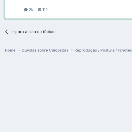
2k
110
Ir para a lista de tópicos
Home
Duvidas sobre Calopsitas
Reprodução / Postura / Filhote