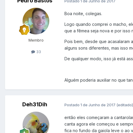
Pedro Bastos
Postado
1 de Junho de 2017
Boa noite, colegas.
Logo quando comprei o macho, ele
que a fêmea seja nova e por isso 
Membro
Pois bem, desde que acasalaram a 
alguns sons diferentes, mas isso 
33
De qualquer modo, isso já está ass
Alguém poderia auxiliar no que tan
Deh31Dih
Postado
1 de Junho de 2017
(editado)
então eles começaram a cantarolar
canta agora ele começou e sempre 
fica no fundo da gaiola leve o ao 