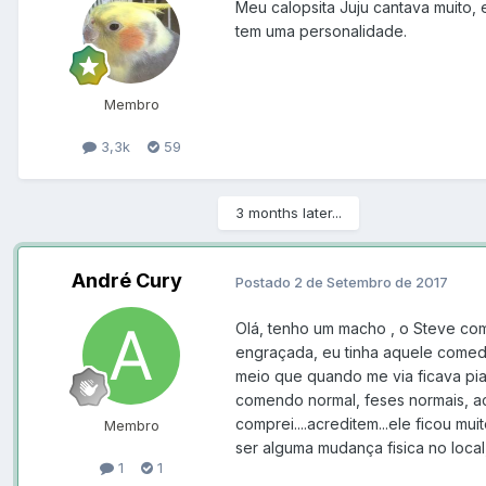
Meu calopsita Juju cantava muito, 
tem uma personalidade.
Membro
3,3k
59
3 months later...
André Cury
Postado
2 de Setembro de 2017
Olá, tenho um macho , o Steve co
engraçada, eu tinha aquele comedo
meio que quando me via ficava pia
comendo normal, feses normais, a
comprei....acreditem...ele ficou m
Membro
ser alguma mudança fisica no local,
1
1