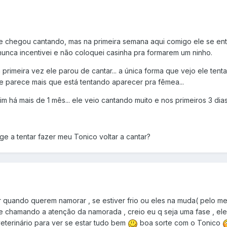
 chegou cantando, mas na primeira semana aqui comigo ele se en
nunca incentivei e não coloquei casinha pra formarem um ninho.
primeira vez ele parou de cantar... a única forma que vejo ele ten
me parece mais que está tentando aparecer pra fêmea...
im há mais de 1 mês... ele veio cantando muito e nos primeiros 3 dia
ge a tentar fazer meu Tonico voltar a cantar?
 quando querem namorar , se estiver frio ou eles na muda( pelo me
chamando a atenção da namorada , creio eu q seja uma fase , ele e
veterinário para ver se estar tudo bem
boa sorte com o Tonico