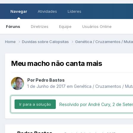
Navegar
Atividades
Líderes
Fóruns
Diretrizes
Equipe
Usuários Online
Home
Duvidas sobre Calopsitas
Genética / Cruzamentos / Mut
Meu macho não canta mais
Por Pedro Bastos
1 de Junho de 2017
em
Genética / Cruzamentos / Mu
Resolvido por André Cury,
2 de Sete
Ir para a solução