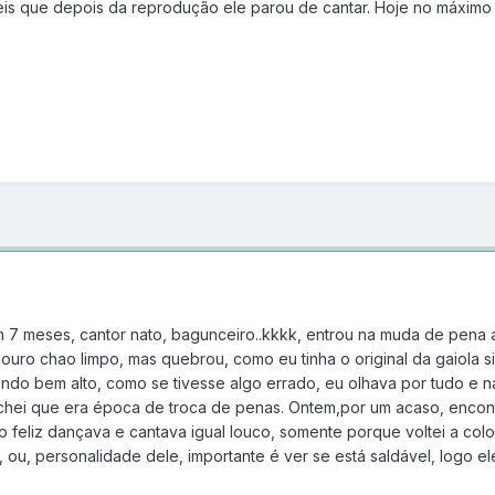
eis que depois da reprodução ele parou de cantar. Hoje no máximo s
m 7 meses, cantor nato, bagunceiro..kkkk, entrou na muda de pen
uro chao limpo, mas quebrou, como eu tinha o original da gaiola s
ndo bem alto, como se tivesse algo errado, eu olhava por tudo e n
chei que era época de troca de penas. Ontem,por um acaso, encont
uito feliz dançava e cantava igual louco, somente porque voltei a 
 ou, personalidade dele, importante é ver se está saldável, logo ele 