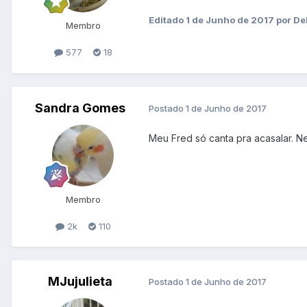
Editado
1 de Junho de 2017
por De
Membro
577
18
Sandra Gomes
Postado
1 de Junho de 2017
Meu Fred só canta pra acasalar. N
Membro
2k
110
MJujulieta
Postado
1 de Junho de 2017