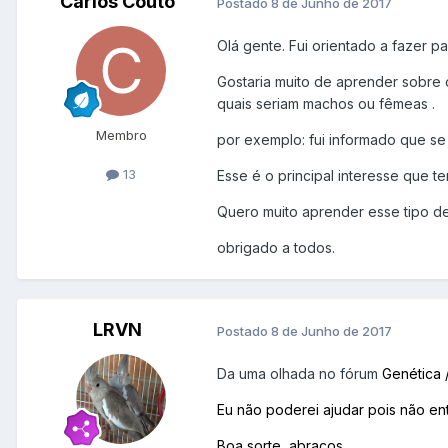
Carlos Couto
Postado
8 de Junho de 2017
Olá gente. Fui orientado a fazer 
Gostaria muito de aprender sobre
quais seriam machos ou fêmeas .
Membro
por exemplo: fui informado que se 
13
Esse é o principal interesse que te
Quero muito aprender esse tipo de
obrigado a todos.
LRVN
Postado
8 de Junho de 2017
Da uma olhada no fórum
Genética 
Eu não poderei ajudar pois não en
Boa sorte, abraços.