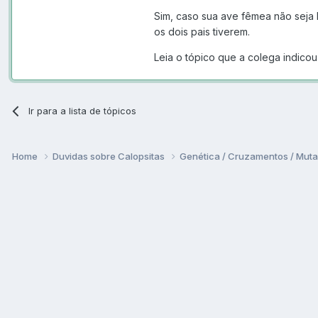
clientes.
Sim, caso sua ave fêmea não seja l
os dois pais tiverem.
obrigado a todos.
Leia o tópico que a colega indicou
Ir para a lista de tópicos
Home
Duvidas sobre Calopsitas
Genética / Cruzamentos / Mut