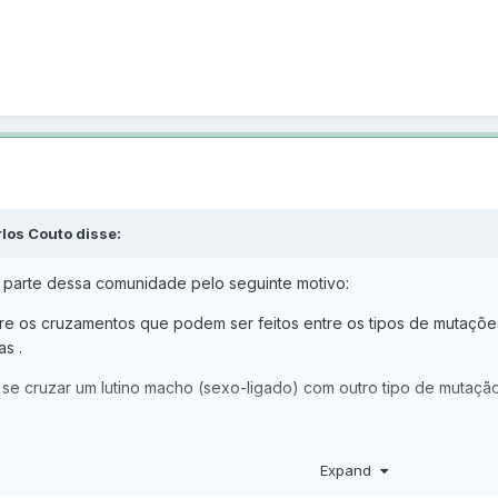
los Couto disse:
er parte dessa comunidade pelo seguinte motivo:
re os cruzamentos que podem ser feitos entre os tipos de mutaçõ
s .
se cruzar um lutino macho (sexo-ligado) com outro tipo de mutação 
 tenho. Isso me fascina.
Expand
 de assunto, bem como os demais, para me tornar um bom criador, 