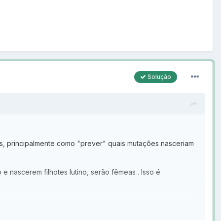
Solução
es, principalmente como "prever" quais mutações nasceriam
e nascerem filhotes lutino, serão fêmeas . Isso é
um criador que seja digno da confiança de meus futuros