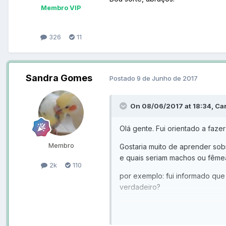
Membro VIP
326
11
Sandra Gomes
Postado
9 de Junho de 2017
On 08/06/2017 at 18:34, Car
Olá gente. Fui orientado a faz
Membro
Gostaria muito de aprender sob
e quais seriam machos ou fêmea
2k
110
por exemplo: fui informado que 
verdadeiro?
Esse é o principal interesse que
Quero muito aprender esse tipo