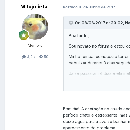
MJujulieta
Postado
16 de Junho de 2017
On 08/06/2017 at 20:02, Ne
Boa tarde,
Membro
Sou novato no fórum e estou c
Minha fêmea começou a ter difi
3,3k
59
nebulizar durante 3 dias segui
Já se passaram 4 dias e ela me
Bom dia!. A oscilação na cauda aco
período chato e estressante, mas v
deixe água para a ave se banhar n
aparecimento do problema.