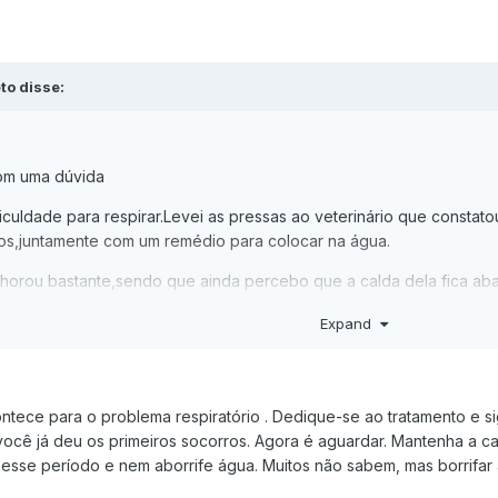
to disse:
om uma dúvida
culdade para respirar.Levei as pressas ao veterinário que constato
dos,juntamente com um remédio para colocar na água.
lhorou bastante,sendo que ainda percebo que a calda dela fica ab
Expand
ntece para o problema respiratório . Dedique-se ao tratamento e si
ocê já deu os primeiros socorros. Agora é aguardar. Mantenha a cal
esse período e nem aborrife água. Muitos não sabem, mas borrifar