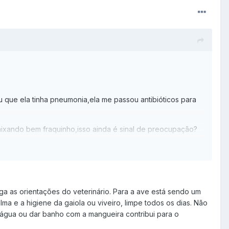
u que ela tinha pneumonia,ela me passou antibióticos para
aixando bem fraquinho,isso ainda é sinal de preocupação?
ga as orientações do veterinário. Para a ave está sendo um
ma e a higiene da gaiola ou viveiro, limpe todos os dias. Não
 água ou dar banho com a mangueira contribui para o