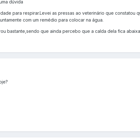
 uma dúvida
dade para respirar.Levei as pressas ao veterinário que constatou q
,juntamente com um remédio para colocar na água.
rou bastante,sendo que ainda percebo que a calda dela fica abaix
hoje?