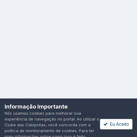
Idioma
Política de Privacidade
Cookies
Informação Importante
Todos os direitos reservados.
Nós usamos cookies para melhorar sua
Powered by Invision Community
experiência de navegação no portal. Ao utilizar o
Eu Aceito
Clube das Calopsitas, você concorda com a
política de monitoramento de cookies. Para ter
mais informações sobre como isso é feito,