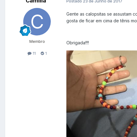
Camilla
Postado
23 de Junho de 2017
Gente as calopsitas se assustam co
gosta de ficar em cima de tênis mo
Membro
Obrigada!!!!
11
1