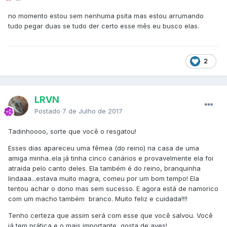
no momento estou sem nenhuma psita mas estou arrumando
tudo pegar duas se tudo der certo esse mês eu busco elas.
2
LRVN
Postado
7 de Julho de 2017
Tadinhoooo, sorte que você o resgatou!
Esses dias apareceu uma fêmea (do reino) na casa de uma
amiga minha..ela já tinha cinco canários e provavelmente ela foi
atraída pelo canto deles. Ela também é do reino, branquinha
lindaaa...estava muito magra, comeu por um bom tempo! Ela
tentou achar o dono mas sem sucesso. E agora está de namorico
com um macho também branco. Muito feliz e cuidada!!!!
Tenho certeza que assim será com esse que você salvou. Você
já tem prática e o mais importante, gosta de aves!