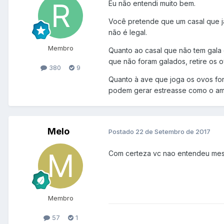
Eu não entendi muito bem.
Você pretende que um casal que já
não é legal.
Membro
Quanto ao casal que não tem gala
que não foram galados, retire os o
380
9
Quanto à ave que joga os ovos for
podem gerar estreasse como o amb
Melo
Postado
22 de Setembro de 2017
Com certeza vc nao entendeu me
Membro
57
1