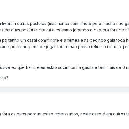
a tiveram outras posturas (mas nunca com filhote pq o macho nao g
as de duas posturas pra cá eles estao jogando o ovo pra fora do n
pq tenho um casal com filhote e a fêmea esta pedindo gala toda 
uide pq tenho pena de jogar fora e não posso retirar o ninho pq os f
lusive eu que fiz. E, eles estao sozinhos na gaiola e tem mais de 6 
isso?
 fora os ovos porque estao extressados, neste caso é em outros 