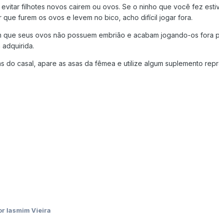
 evitar filhotes novos cairem ou ovos. Se o ninho que você fez est
r que furem os ovos e levem no bico, acho difícil jogar fora.
m que seus ovos não possuem embrião e acabam jogando-os fora par
adquirida.
ias do casal, apare as asas da fêmea e utilize algum suplemento rep
or Iasmim Vieira