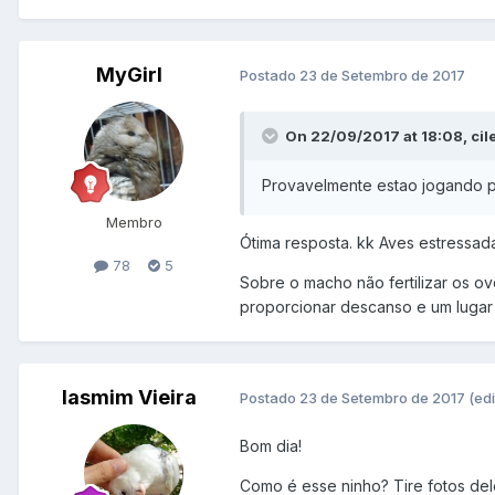
MyGirl
Postado
23 de Setembro de 2017
On 22/09/2017 at 18:08, cil
Provavelmente estao jogando p
Membro
Ótima resposta. kk Aves estressada
78
5
Sobre o macho não fertilizar os ov
proporcionar descanso e um lugar 
Iasmim Vieira
Postado
23 de Setembro de 2017
(ed
Bom dia!
Como é esse ninho? Tire fotos del