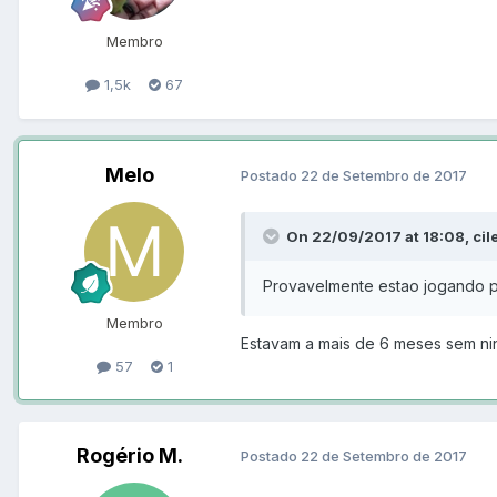
Membro
1,5k
67
Melo
Postado
22 de Setembro de 2017
On 22/09/2017 at 18:08, cil
Provavelmente estao jogando p
Membro
Estavam a mais de 6 meses sem nin
57
1
Rogério M.
Postado
22 de Setembro de 2017