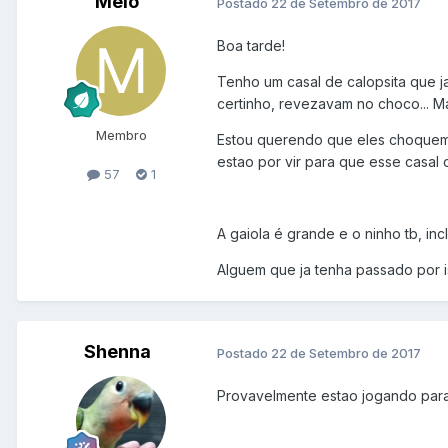
Melo
Postado
22 de Setembro de 2017
Boa tarde!
Tenho um casal de calopsita que j
certinho, revezavam no choco... M
Membro
Estou querendo que eles choquem 
estao por vir para que esse casal c
57
1
A gaiola é grande e o ninho tb, inc
Alguem que ja tenha passado por 
Shenna
Postado
22 de Setembro de 2017
Provavelmente estao jogando para