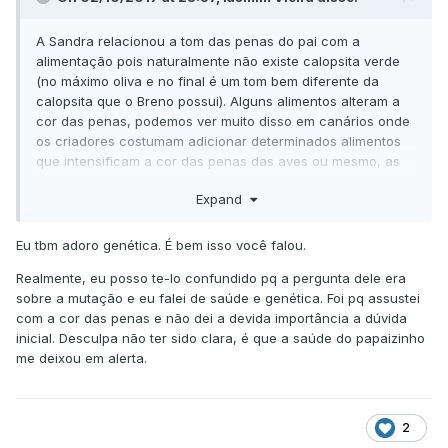
A Sandra relacionou a tom das penas do pai com a
alimentação pois naturalmente não existe calopsita verde
(no máximo oliva e no final é um tom bem diferente da
calopsita que o Breno possui). Alguns alimentos alteram a
cor das penas, podemos ver muito disso em canários onde
os criadores costumam adicionar determinados alimentos
que intensificam a cor das penas das aves ou mesmo, as
alteram. Dieta com excesso de gordura influência também
Expand
nas penas e diminui a longevidade da ave. O fato de os
filhotes serem todas fêmeas não está ligado a alimentação,
é pura "sorte" ou "azar", se preferir rsrs. Nas aves, ao
Eu tbm adoro genética. É bem isso você falou.
contrário de nós, quem define o sexo são as fêmeas e não
Realmente, eu posso te-lo confundido pq a pergunta dele era
os machos. Então, se nasceram somente machos, sua
sobre a mutação e eu falei de saúde e genética. Foi pq assustei
fêmea produziu óvulos heterozigotos (onde definiu o sexo
com a cor das penas e não dei a devida importância a dúvida
dos filhotes como machos).
inicial. Desculpa não ter sido clara, é que a saúde do papaizinho
Procure por genética de mutações de calopsitas no google,
me deixou em alerta.
irá encontrar algumas informações sobre.
Desculpe o longo texto, faço licenciatura em ciências
biológicas e adoro genética, se deixar o papo não acaba
2
rsrs.