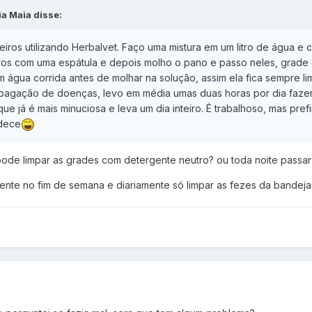
ia Maia disse:
eiros utilizando Herbalvet. Faço uma mistura em um litro de água e
ros com uma espátula e depois molho o pano e passo neles, grade d
 água corrida antes de molhar na solução, assim ela fica sempre li
agação de doenças, levo em média umas duas horas por dia fazen
ue já é mais minuciosa e leva um dia inteiro. É trabalhoso, mas pre
adece
ode limpar as grades com detergente neutro? ou toda noite passar
ente no fim de semana e diariamente só limpar as fezes da bandeja,