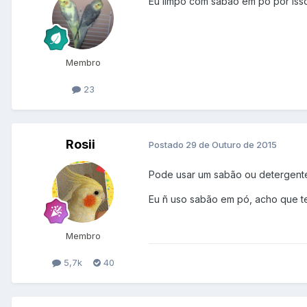
Eu limpo com sabão em pó por isso
Membro
23
Rosii
Postado
29 de Outuro de 2015
Pode usar um sabão ou detergente 
Eu ñ uso sabão em pó, acho que te
Membro
5,7k
40