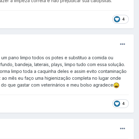
zer a limpeza correta e não prejudicar sua calopsitas.
4
m um pano limpo todos os potes e substituo a comida ou
ndo, bandeja, laterais, plays, limpo tudo com essa solução.
forma limpo toda a caquinha deles e assim evito contaminação
 ao mês eu faço uma higienização completa no lugar onde
lho do que gastar com veterinários e meu bolso agradece
4