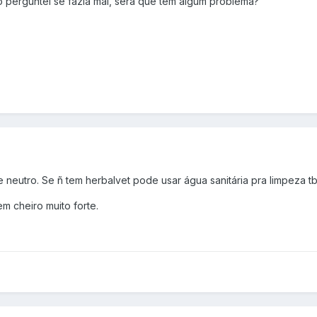
 perguntei se fazia mal, sera que tem algum problema?
neutro. Se ñ tem herbalvet pode usar água sanitária pra limpeza t
m cheiro muito forte.