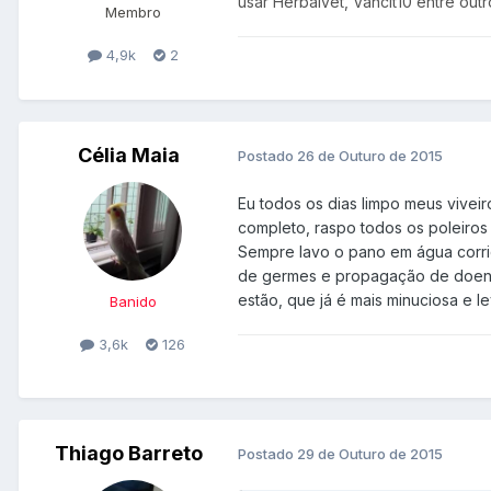
usar Herbalvet, Vancit10 entre out
Membro
4,9k
2
Célia Maia
Postado
26 de Outuro de 2015
Eu todos os dias limpo meus viveir
completo, raspo todos os poleiros
Sempre lavo o pano em água corrid
de germes e propagação de doença
estão, que já é mais minuciosa e l
Banido
3,6k
126
Thiago Barreto
Postado
29 de Outuro de 2015