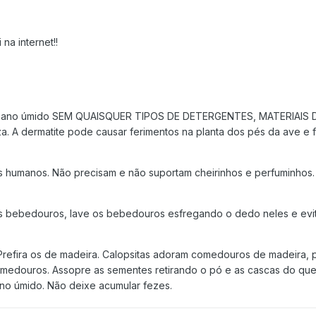
na internet!!
 pano úmido SEM QUAISQUER TIPOS DE DETERGENTES, MATERIAIS DE
za. A dermatite pode causar ferimentos na planta dos pés da ave e
es humanos. Não precisam e não suportam cheirinhos e perfuminho
s bebedouros, lave os bebedouros esfregando o dedo neles e evi
refira os de madeira. Calopsitas adoram comedouros de madeira, 
edouros. Assopre as sementes retirando o pó e as cascas do que j
o úmido. Não deixe acumular fezes.