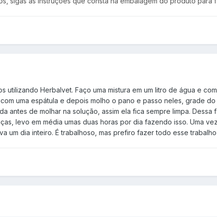
ros, sigas as instruções que consta na embalagem do produto para fa
os utilizando Herbalvet. Faço uma mistura em um litro de água e co
 com uma espátula e depois molho o pano e passo neles, grade do fu
a antes de molhar na solução, assim ela fica sempre limpa. Dessa 
s, levo em média umas duas horas por dia fazendo isso. Uma vez
eva um dia inteiro. É trabalhoso, mas prefiro fazer todo esse traba