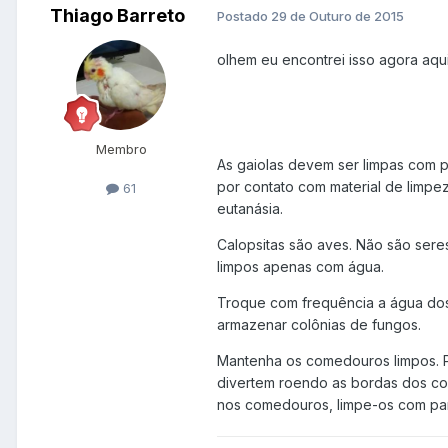
Thiago Barreto
Postado
29 de Outuro de 2015
olhem eu encontrei isso agora aqui 
Membro
As gaiolas devem ser limpas com
por contato com material de limpe
61
eutanásia.
Calopsitas são aves. Não são ser
limpos apenas com água.
Troque com frequência a água do
armazenar colônias de fungos.
Mantenha os comedouros limpos. P
divertem roendo as bordas dos com
nos comedouros, limpe-os com pan