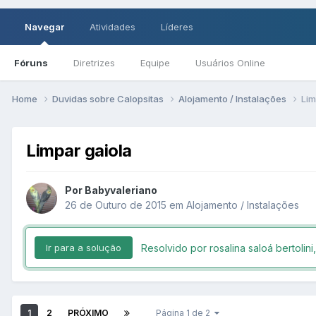
Navegar
Atividades
Líderes
Fóruns
Diretrizes
Equipe
Usuários Online
Home
Duvidas sobre Calopsitas
Alojamento / Instalações
Lim
Limpar gaiola
Por Babyvaleriano
26 de Outuro de 2015
em
Alojamento / Instalações
Resolvido por rosalina saloá bertolini
Ir para a solução
1
2
PRÓXIMO
Página 1 de 2