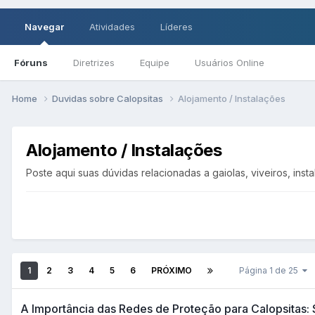
Navegar
Atividades
Líderes
Fóruns
Diretrizes
Equipe
Usuários Online
Home
Duvidas sobre Calopsitas
Alojamento / Instalações
Alojamento / Instalações
Poste aqui suas dúvidas relacionadas a gaiolas, viveiros, inst
1
2
3
4
5
6
PRÓXIMO
Página 1 de 25
A Importância das Redes de Proteção para Calopsitas: