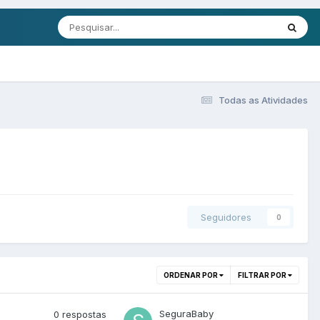
Todas as Atividades
Seguidores
0
ORDENAR POR
FILTRAR POR
SeguraBaby
0
respostas