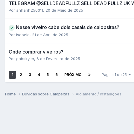
TELEGRAM @SELLDEADFULLZ SELL DEAD FULLZ UK W
Por anhanh250311,
20 de Maio de 2025
Nesse viveiro cabe dois casais de calopsitas?
Por isabelc,
21 de Abril de 2025
Onde comprar viveiros?
Por gabskyler,
6 de Fevereiro de 2025
1
2
3
4
5
6
PRÓXIMO
Página 1 de 25
Home
Duvidas sobre Calopsitas
Alojamento / Instalações