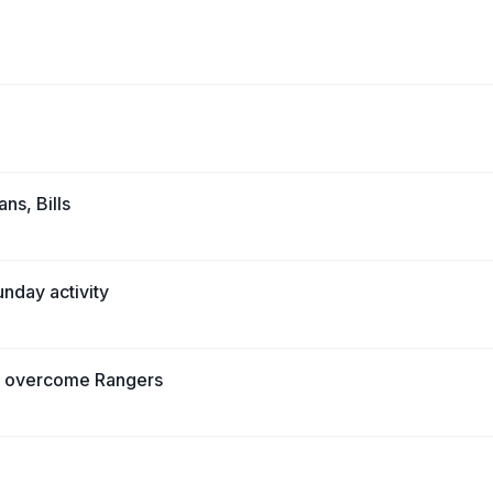
ns, Bills
unday activity
s overcome Rangers