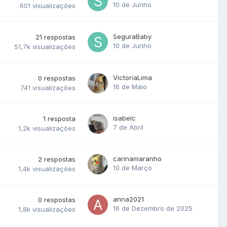
10 de Junho
601
visualizações
SeguraBaby
21
respostas
10 de Junho
51,7k
visualizações
VictoriaLima
0
respostas
16 de Maio
741
visualizações
isabelc
1
resposta
7 de Abril
1,2k
visualizações
carinamaranho
2
respostas
10 de Março
1,4k
visualizações
anna2021
0
respostas
16 de Dezembro de 2025
1,8k
visualizações