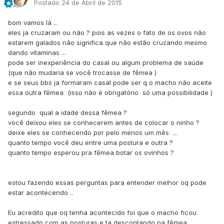
Postado
24 de Abril de 2015
bom vamos lá ...
eles ja cruzaram ou não ? pois as vezes o fato de os ovos não
estarem galados não significa que não estão cruzando mesmo
dando vitaminas ...
pode ser inexperiência do casal ou algum problema de saúde
(que não mudaria se você trocasse de fêmea )
e se seus bbs ja formaram casal pode ser q o macho não aceite
essa outra fêmea (isso não é obrigatório só uma possibilidade )
segundo qual a idade dessa fêmea ?
você deixou eles se conhecerem antes de colocar o ninho ?
deixe eles se conhecendo por pelo menos um mês ...
quanto tempo você deu entre uma postura e outra ?
quanto tempo esperou pra fêmea botar os ovinhos ?
estou fazendo essas perguntas para entender melhor oq pode
estar acontecendo ..
Eu acredito que oq tenha acontecido foi que o macho ficou
estressado com as posturas e ta descontando na fêmea ...