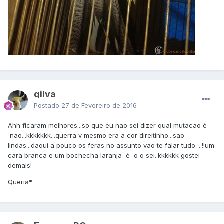
gilva
Postado
27 de Fevereiro de 2016
Ahh ficaram melhores...so que eu nao sei dizer qual mutacao é
nao...kkkkkkk...querra v mesmo era a cor direitinho...sao
lindas...daqui a pouco os feras no assunto vao te falar tudo. ..!!um
cara branca e um bochecha laranja é o q sei..kkkkkk gostei
demais!
Queria*