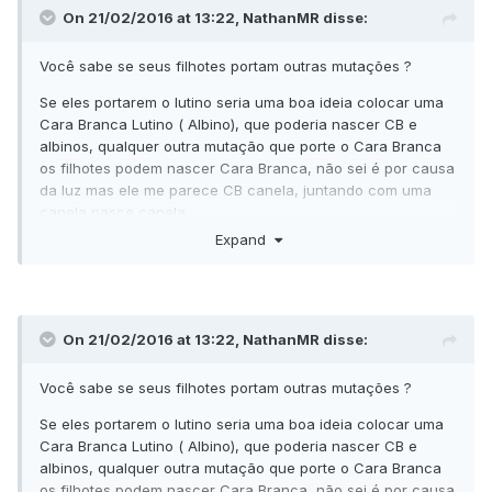
On 21/02/2016 at 13:22, NathanMR disse:
Você sabe se seus filhotes portam outras mutações ?
Se eles portarem o lutino seria uma boa ideia colocar uma
Cara Branca Lutino ( Albino), que poderia nascer CB e
albinos, qualquer outra mutação que porte o Cara Branca
os filhotes podem nascer Cara Branca, não sei é por causa
da luz mas ele me parece CB canela, juntando com uma
canela nasce canela.
Expand
Se você for lá ver as fêmeas posta aqui as mutações que
tiver e fotos de preferencia que nós te falamos o que pode
nascer.
On 21/02/2016 at 13:22, NathanMR disse:
Você sabe se seus filhotes portam outras mutações ?
Se eles portarem o lutino seria uma boa ideia colocar uma
Cara Branca Lutino ( Albino), que poderia nascer CB e
albinos, qualquer outra mutação que porte o Cara Branca
os filhotes podem nascer Cara Branca, não sei é por causa