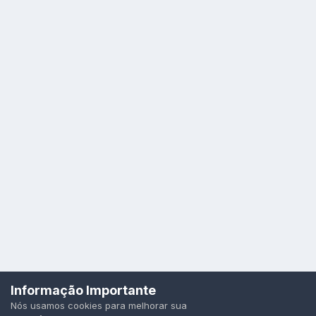
Idioma
Política de Privacidade
Cookies
Informação Importante
Todos os direitos reservados.
Nós usamos cookies para melhorar sua
Powered by Invision Community