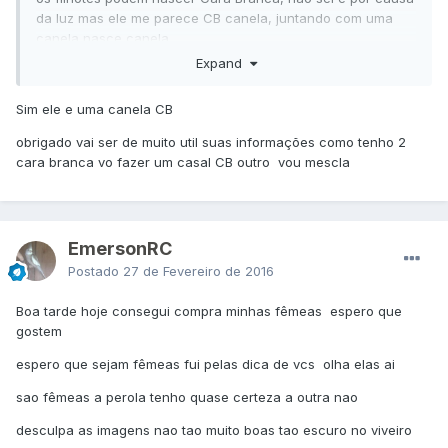
da luz mas ele me parece CB canela, juntando com uma
canela nasce canela.
Expand
Se você for lá ver as fêmeas posta aqui as mutações que
tiver e fotos de preferencia que nós te falamos o que pode
Sim ele e uma canela CB
nascer.
obrigado vai ser de muito util suas informações como tenho 2
cara branca vo fazer um casal CB outro vou mescla
EmersonRC
Postado
27 de Fevereiro de 2016
Boa tarde hoje consegui compra minhas fêmeas espero que
gostem
espero que sejam fêmeas fui pelas dica de vcs olha elas ai
sao fêmeas a perola tenho quase certeza a outra nao
desculpa as imagens nao tao muito boas tao escuro no viveiro